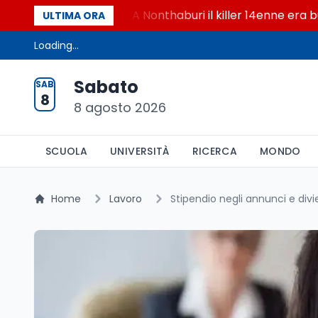
chatbot AI
A Nonthaburi il killer 14enne era bullizz
ULTIMA ORA
Loading...
Sabato
SAB
8
8 agosto 2026
SCUOLA
UNIVERSITÀ
RICERCA
MONDO
Home
Lavoro