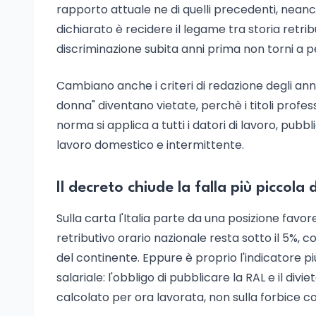
rapporto attuale ne di quelli precedenti, neanche
dichiarato è recidere il legame tra storia retr
discriminazione subita anni prima non torni a p
Cambiano anche i criteri di redazione degli an
donna" diventano vietate, perchè i titoli profess
norma si applica a tutti i datori di lavoro, pubbl
lavoro domestico e intermittente.
Il decreto chiude la falla più piccola 
Sulla carta l'Italia parte da una posizione favo
retributivo orario nazionale resta sotto il 5%, co
del continente. Eppure è proprio l'indicatore pi
salariale: l'obbligo di pubblicare la RAL e il di
calcolato per ora lavorata, non sulla forbice co