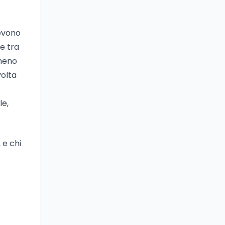
devono
le tra
lmeno
volta
le,
 e chi