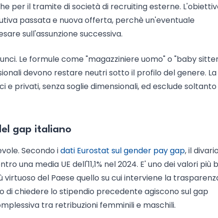
 per il tramite di società di recruiting esterne. L'obietti
ibutiva passata e nuova offerta, perchè un'eventuale
esare sull'assunzione successiva.
nunci. Le formule come "magazziniere uomo" o "baby sitte
ionali devono restare neutri sotto il profilo del genere. La
ici e privati, senza soglie dimensionali, ed esclude soltanto
del gap italiano
revole. Secondo i
dati Eurostat sul gender pay gap
, il divari
ntro una media UE dell'11,1% nel 2024. E' uno dei valori più 
ù virtuoso del Paese quello su cui interviene la trasparenz
vieto di chiedere lo stipendio precedente agiscono sul gap
mplessiva tra retribuzioni femminili e maschili.