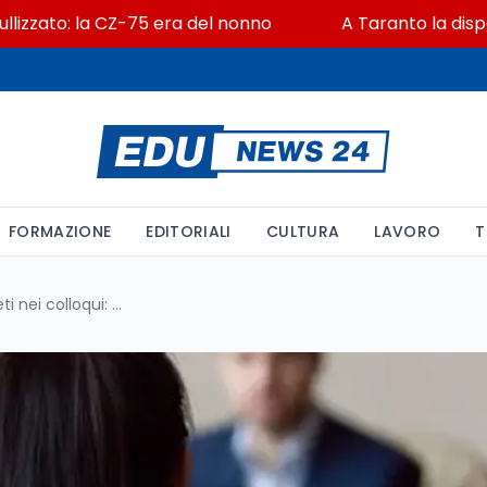
ato: la CZ-75 era del nonno
A Taranto la dispersion
FORMAZIONE
EDITORIALI
CULTURA
LAVORO
T
Stipendio negli annunci e divieti nei colloqui: cosa cambia davvero