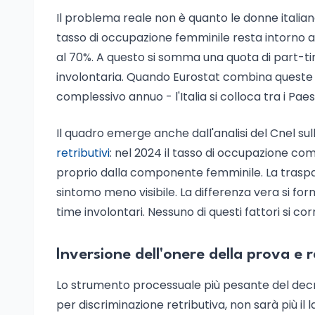
Il problema reale non è quanto le donne italian
tasso di occupazione femminile resta intorno a
al 70%. A questo si somma una quota di part-t
involontaria. Quando Eurostat combina queste var
complessivo annuo - l'Italia si colloca tra i Pae
Il quadro emerge anche dall'analisi del Cnel sull
retributivi
: nel 2024 il tasso di occupazione comp
proprio dalla componente femminile. La traspar
sintomo meno visibile. La differenza vera si for
time involontari. Nessuno di questi fattori si 
Inversione dell'onere della prova e 
Lo strumento processuale più pesante del decret
per discriminazione retributiva, non sarà più il 