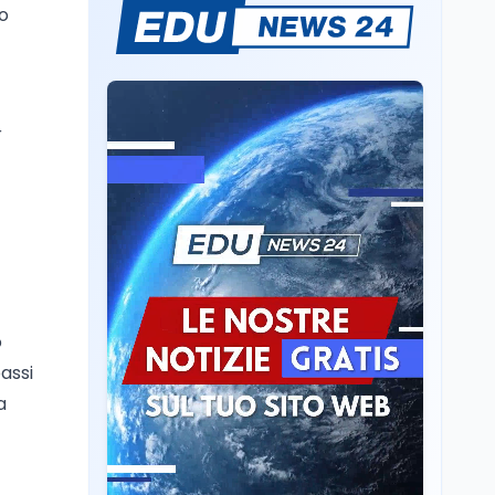
vo
A Nonthaburi il killer
14enne era bullizzato: la
CZ-75 era del nonno
Scuola
8 ago
r
A Taranto la dispersione
si combatte con la
pedagogia della
relazione
Mondo
8 ago
IRIS² dal 2029: dietro
Starlink e xAI, e senza
soldi italiani
o
Scuola
8 ago
bassi
Idonea in 8 classi di
a
concorso, precaria da 18
anni: il caso di Rimini