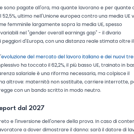
e sono pagate all'ora, ma quante lavorano e per quante or
l 52,5%, ultimo nell'Unione europea contro una media UE v
ime femminile largamente sopra la media UE, spesso
iabili nel "gender overall earnings gap" - il divario
si peggiori d'Europa, con una distanza reale stimata oltre il
'
evoluzione del mercato del lavoro italiano e dei nuovi tr
lessivo ha toccato il 62,2%, il più basso UE, trainato in ba
enza salariale è una riforma necessaria, ma colpisce il
ma altrove: maternità non sostituite, carriere interrotte, 
corregge con un bando scritto in modo neutro.
report dal 2027
o e l'inversione dell'onere della prova. In caso di conte
lavoratore a dover dimostrare il danno: sarà il datore di la