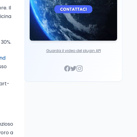
e. Il
icina
 30%.
Guarda il video del plugin API
end
sso
part-
nzioso
voro a