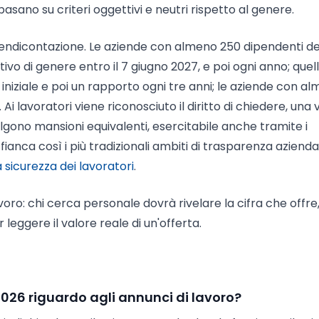
basano su criteri oggettivi e neutri rispetto al genere.
i rendicontazione. Le aziende con almeno 250 dipendenti 
ivo di genere entro il 7 giugno 2027, e poi ogni anno; quel
niziale e poi un rapporto ogni tre anni; le aziende con a
Ai lavoratori viene riconosciuto il diritto di chiedere, una 
olgono mansioni equivalenti, esercitabile anche tramite i
ianca così i più tradizionali ambiti di trasparenza azienda
 sicurezza dei lavoratori
.
avoro: chi cerca personale dovrà rivelare la cifra che offre,
eggere il valore reale di un'offerta.
2026 riguardo agli annunci di lavoro?