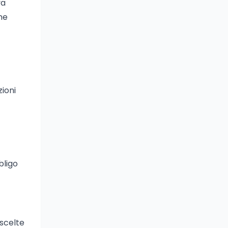
va
che
ioni
bligo
 scelte