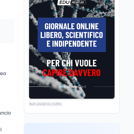
A Taranto la dispersione
si combatte con la
pedagogia della
relazione
Mondo
8 ago
IRIS² dal 2029: dietro
Starlink e xAI, e senza
soldi italiani
Scuola
8 ago
Idonea in 8 classi di
pea
concorso, precaria da 18
anni: il caso di Rimini
Tecnologia
8 ago
Apri pagina video
Il cloaking selettivo di
Time: ads invisibili solo
uncio
per i chatbot AI
l
Mondo
8 ago