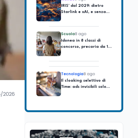
Starlink e xAI, e senza
soldi italiani
Scuola
8 ago
Idonea in 8 classi di
concorso, precaria da 18
anni: il caso di Rimini
Tecnologia
8 ago
Il cloaking selettivo di
Time: ads invisibili solo
per i chatbot AI
6/2026
Mondo
8 ago
A Nonthaburi il killer
14enne era bullizzato: la
CZ-75 era del nonno
Scuola
8 ago