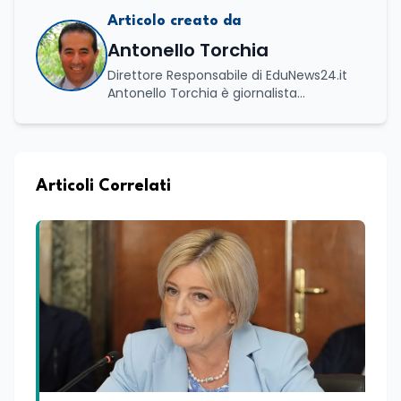
Articolo creato da
Antonello Torchia
Direttore Responsabile di EduNews24.it
Antonello Torchia è giornalista
professionista, politologo e geografo,
con un percorso formativo e
professionale di ampio respiro che
integra competenze in ambito
economico, geopolitico, comunicativo e
Articoli Correlati
territoriale. Vanta una solida formazione
accademica multidisciplinare: ha
conseguito la Laurea in Economia e
Commercio (quadriennale, Vecchio
Ordinamento), la Laurea Magistrale in
Relazioni Internazionali (LM-52) con la
votazione di 110/110 e lode, e la Laurea
Magistrale in Scienze Geografiche (LM-
80). Un trittico di competenze che gli
consente di leggere i fenomeni
contemporanei con una prospettiva che
abbraccia le dinamiche economiche, le