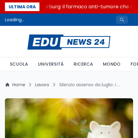
Un secolo di Warburg: il farmaco anti-tumore che accen
ULTIMA ORA
Loading...
SCUOLA
UNIVERSITÀ
RICERCA
MONDO
FO
Home
Lavoro
Silenzio assenso da luglio: i numeri spingono verso i fondi negoziali