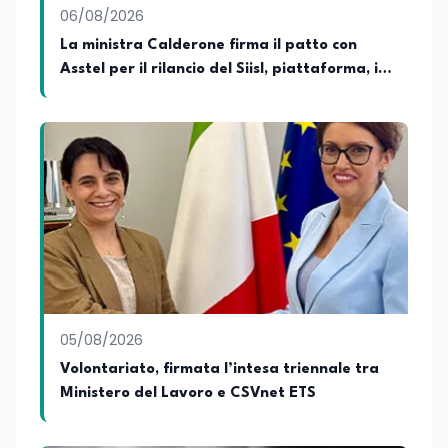
06/08/2026
relazioni tra Stati e le dimensioni spaziali
e territoriali della società. Nel corso della
La ministra Calderone firma il patto con
sua carriera ha maturato una
Asstel per il rilancio del Siisl, piattaforma, in
significativa esperienza nella
collaborazione con l'Inps, per l'incontro tra
comunicazione istituzionale e politica,
collaborando con emittenti televisive e
domanda e offerta di lavoro
testate della carta stampata. Questa
esperienza sul campo gli ha conferito
una padronanza trasversale dei linguaggi
mediatici, dalla televisione al digitale.
Attualmente ricopre il ruolo di Direttore
Responsabile di EduNews24.it, testata
giornalistica online dedicata al mondo
dell'istruzione, della formazione e delle
politiche educative italiane ed europee,
dove cura la linea editoriale e
supervisiona la produzione di contenuti
05/08/2026
rivolti a docenti, studenti, istituzioni e
Volontariato, firmata l’intesa triennale tra
operatori del settore educativo. È inoltre
Ministero del Lavoro e CSVnet ETS
docente di Comunicazione presso la
SSML Città di Lamezia Terme, istituto
universitario specializzato nella