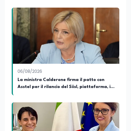
Consulting Jdoo (Umag, Croazia dove
risiede stabilmente) e Presidente
Nazionale di ENBAS, ente bilaterale attivo
nella formazione professionale e nelle
politiche attive per il lavoro. In qualità di
Coordinatore Nazionale dei Progetti di
Ricerca presso ERSAF, guida iniziative che
coniugano intelligenza artificiale e
formazione, tra cui FindYourGoal.it,
piattaforma di orientamento scuola-
lavoro basata sul modello LifeComp,
Avatar4University.Org, sistema AI per la
06/08/2026
creazione di corsi universitari con avatar
docente, KeepYouCare.it, piattaforma di
La ministra Calderone firma il patto con
telemedicina, telesoccorso e
Asstel per il rilancio del Siisl, piattaforma, in
telerefertazione. È inoltre Delegato della
collaborazione con l'Inps, per l'incontro tra
Regione Calabria presso il Ministero degli
Esteri per la Cooperazione Internazionale
domanda e offerta di lavoro
ed è membro del tavolo delle regioni,
dove coordina un progetto per la
creazione di un Hub Formativo in Tunisia.
Docente a contratto di Diritto
dell'Economia e Diritto Internazionale