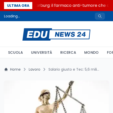
Un secolo di Warburg: il farmaco anti-tumore che accen
ULTIMA ORA
Loading...
SCUOLA
UNIVERSITÀ
RICERCA
MONDO
FO
Home
Lavoro
Salario giusto e Tec: 5,6 milioni di lavoratori aspettano il rinnovo