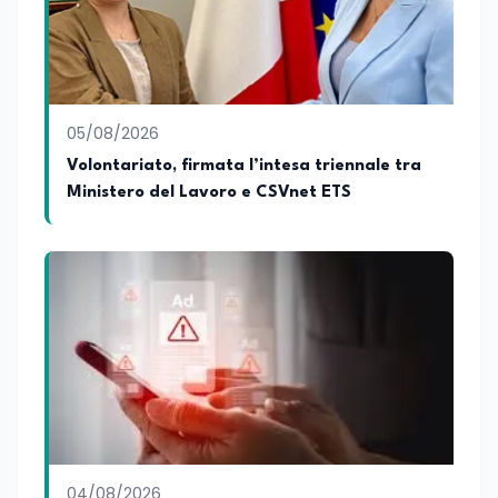
presso la SSML di Lamezia Terme e
presso l'Università Telematica eCampus,
è autore di pubblicazioni in ambito
pedagogico sulle competenze
caratteriali e il framework LifeComp. Ha
tenuto interventi al Senato della
05/08/2026
Repubblica, alla Camera dei Deputati, in
Volontariato, firmata l’intesa triennale tra
Regione Lombardia e a Buenos Aires su
Ministero del Lavoro e CSVnet ETS
temi che spaziano dalla pedagogia
speciale, alla telemedicina ed alla
cooperazione internazionale. Innovation
Manager certificato MISE, unisce visione
strategica e competenza tecnologica
con una vocazione per il dialogo
istituzionale e la ricerca applicata.
04/08/2026