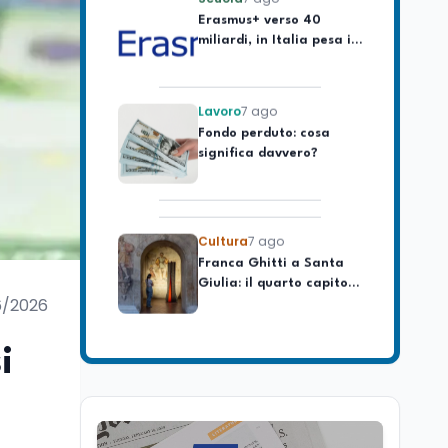
miliardi, in Italia pesa il
piano da 420 milioni
Lavoro
7 ago
Fondo perduto: cosa
significa davvero?
Cultura
7 ago
Franca Ghitti a Santa
Giulia: il quarto capitolo
dei Palcoscenici
6/2026
Lavoro
7 ago
Passaggio
i
generazionale hotel: la
rivalutazione dei beni
contro la cessione
Lavoro
7 ago