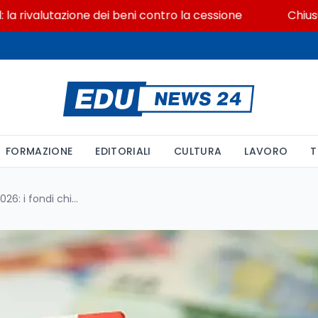
lutazione dei beni contro la cessione
Chiusura ex Il
FORMAZIONE
EDITORIALI
CULTURA
LAVORO
T
Previdenza complementare 2026: i fondi chiusi battono gli aperti sui costi