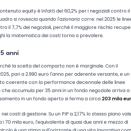
ntenuto equity è infatti del 60,2% per i negoziali contro i
il quadro si rovescia quando l'azionario corre: nel 2025 le line
tro il 7,7% dei negoziali, perché il maggiore rischio recupe
nghi la matematica dei costi torna a prevalere.
35 anni
perché la scelta del comparto non è marginale. Con il
025, pari a 2.990 euro l'anno per aderente versante, e un
o coerente con la performance decennale delle linee
re che accumula per 35 anni in un fondo negoziale arriva a
rsamento in un fondo aperto si ferma a circa
203 mila eu
nei costi di gestione. Su un PIP a 2,17% lo stesso piano val
a i 70 mila euro, l'equivalente di quasi due anni e mezzo di
 calcolo è una stima sull'orizzonte di una vita lavorativa co