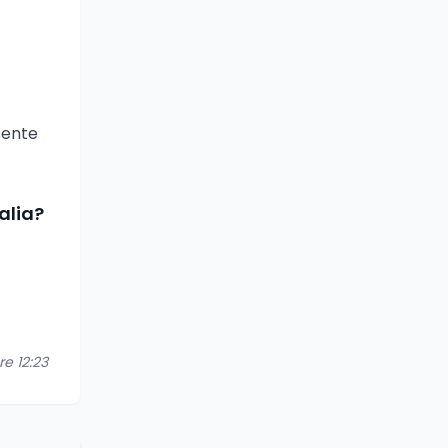
nsente
alia?
re 12:23