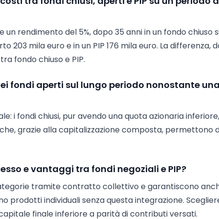
osti tra fondi chiusi, aperti e PIP su un periodo d
 un rendimento del 5%, dopo 35 anni in un fondo chiuso s
o 203 mila euro e in un PIP 176 mila euro. La differenza, 
 tra fondo chiuso e PIP.
dei fondi aperti sul lungo periodo nonostante un
e: i fondi chiusi, pur avendo una quota azionaria inferiore
i che, grazie alla capitalizzazione composta, permettono d
cesso e vantaggi tra fondi negoziali e PIP?
categorie tramite contratto collettivo e garantiscono anch
no prodotti individuali senza questa integrazione. Sceglier
itale finale inferiore a parità di contributi versati.