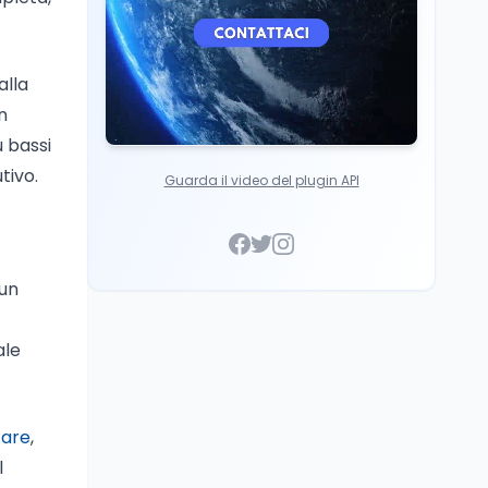
alla
n
ù bassi
tivo.
Guarda il video del plugin API
 un
ale
tare
,
l