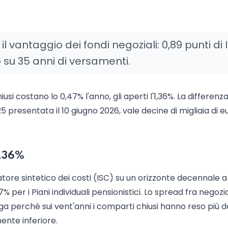
 vantaggio dei fondi negoziali: 0,89 punti di 
 su 35 anni di versamenti.
usi costano lo 0,47% l'anno, gli aperti l'1,36%. La differenza
 presentata il 10 giugno 2026, vale decine di migliaia di e
1,36%
catore sintetico dei costi (ISC) su un orizzonte decennale 
17% per i Piani individuali pensionistici. Lo spread fra negozia
ega perché sui vent'anni i comparti chiusi hanno reso più d
nte inferiore.