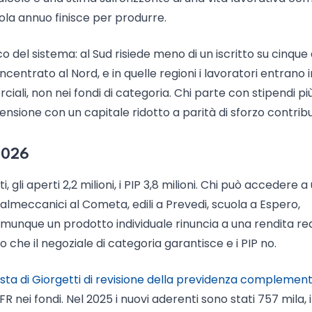
ola annuo finisce per produrre.
del sistema: al Sud risiede meno di un iscritto su cinque 
ntrato al Nord, e in quelle regioni i lavoratori entrano i
ali, non nei fondi di categoria. Chi parte con stipendi pi
pensione con un capitale ridotto a parità di sforzo contribu
 2026
i, gli aperti 2,2 milioni, i PIP 3,8 milioni. Chi può accedere a
almeccanici al Cometa, edili a Prevedi, scuola a Espero,
comunque un prodotto individuale rinuncia a una rendita re
o che il negoziale di categoria garantisce e i PIP no.
ta di Giorgetti di revisione della previdenza complemen
R nei fondi. Nel 2025 i nuovi aderenti sono stati 757 mila, i