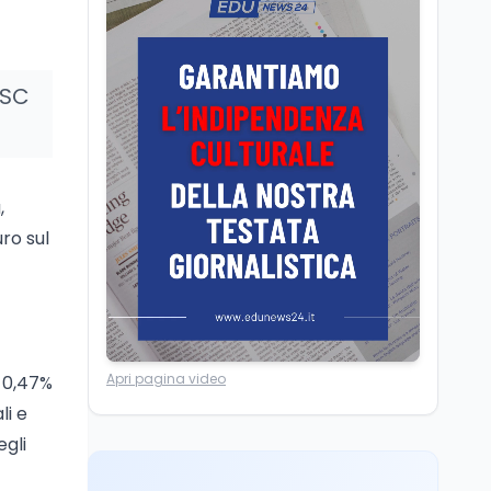
Chiusura ex Ilva, 3.803 in
cassa e 250 milioni
pubblici bruciati
ISC
Scuola
7 ago
Erasmus+ verso 40
miliardi, in Italia pesa il
piano da 420 milioni
,
Lavoro
7 ago
uro sul
Fondo perduto: cosa
significa davvero?
Cultura
7 ago
Apri pagina video
a 0,47%
Franca Ghitti a Santa
Giulia: il quarto capitolo
li e
dei Palcoscenici
egli
Lavoro
7 ago