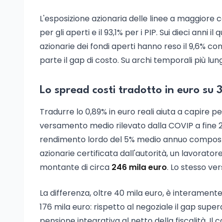
L'esposizione azionaria delle linee a maggiore co
per gli aperti e il 93,1% per i PIP. Sui dieci anni 
azionarie dei fondi aperti hanno reso il 9,6% con
parte il gap di costo. Su archi temporali più lu
Lo spread costi tradotto in euro su 
Tradurre lo 0,89% in euro reali aiuta a capire 
versamento medio rilevato dalla COVIP a fine 2
rendimento lordo del 5% medio annuo compost
azionarie certificata dall'autorità, un lavorato
montante di circa
246 mila euro
. Lo stesso ve
La differenza, oltre 40 mila euro, è interamente 
176 mila euro: rispetto al negoziale il gap super
pensione integrativa al netto della fiscalità. Il