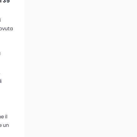
i 35
i
dovuta
a
,
i
e il
e un