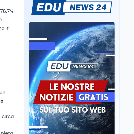
Passaggio
l 78,7%
generazionale hotel: la
rivalutazione dei beni
e
contro la cessione
ra in
Lavoro
7 ago
Chiusura ex Ilva, 3.803 in
cassa e 250 milioni
pubblici bruciati
Scuola
7 ago
Erasmus+ verso 40
miliardi, in Italia pesa il
piano da 420 milioni
 un
Lavoro
7 ago
ro
.
Fondo perduto: cosa
significa davvero?
e circa
mpleta,