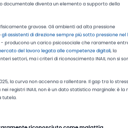
oto documentale diventa un elemento a supporto della
 fisicamente gravose. Gli ambienti ad alta pressione
e
gli assistenti di direzione sempre più sotto pressione nel
inua - producono un carico psicosociale che raramente entr
ercato del lavoro legata alle competenze digitali
, la
nteri settori, ma i criteri di riconoscimento INAIL non si so
25, la curva non accenna a rallentare. Il gap tra lo stress
nei registri INAIL non è un dato statistico marginale: è la
 tutela.
e raramente riconosciuto come malattia