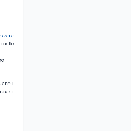
 lavoro
a nelle
no
 che i
 misura