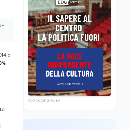
Camere in ferie,
riapertura il 9
settembre tra legge
elettorale e Rai. La
o-
premier Meloni attesa a
Cultura
7 ago
Bari il 4 settembre per
Ravenna, il settembre
celebrare il governo più
dantesco nel 705°
longevo dell’Italia
anniversario della morte
repubblicana
del Sommo Poeta
014 a
Cultura
7 ago
0%
Franca Ghitti a Santa
Giulia: il quarto capitolo
dei Palcoscenici
Scuola
7 ago
Apri pagina video
“Noi siamo le Scuole”:
sport e musica a San
 La
Miniato, STEM a Lerici
con il progetto del Mim
L
Mondo
7 ago