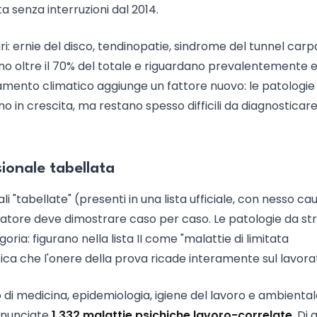
 senza interruzioni dal 2014.
ari: ernie del disco, tendinopatie, sindrome del tunnel carp
o oltre il 70% del totale e riguardano prevalentemente edi
biamento climatico aggiunge un fattore nuovo: le patologie
no in crescita, ma restano spesso difficili da diagnosticare
ionale tabellata
li "tabellate" (presenti in una lista ufficiale, con nesso ca
oratore deve dimostrare caso per caso. Le patologie da st
ia: figurano nella lista II come "malattie di limitata
nifica che l'onere della prova ricade interamente sul lavora
to di medicina, epidemiologia, igiene del lavoro e ambienta
denunciate
1.332 malattie psichiche lavoro-correlate
. Di 