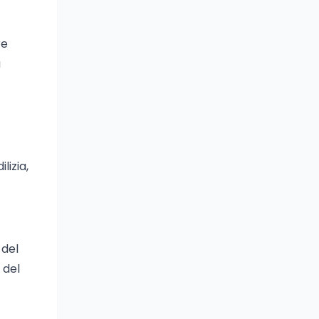
re
a
lizia,
 del
 del