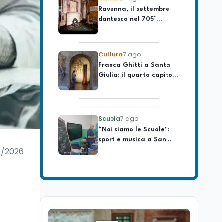
dantesco nel 705°
longevo dell’Italia
anniversario della morte
repubblicana
del Sommo Poeta
Cultura
7 ago
Franca Ghitti a Santa
Giulia: il quarto capitolo
dei Palcoscenici
Scuola
7 ago
“Noi siamo le Scuole”:
sport e musica a San
Miniato, STEM a Lerici
con il progetto del Mim
5/2026
Mondo
7 ago
Sparatoria a Bangkok:
studente 14enne uccide
5 insegnanti e i nonni
Editoriali
7 ago