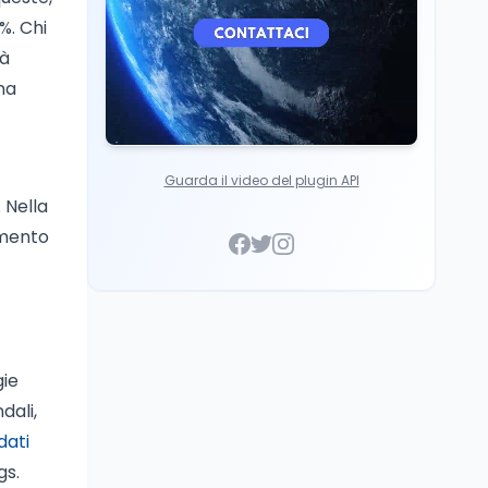
1%. Chi
tà
na
Guarda il video del plugin API
 Nella
imento
gie
dali,
 dati
gs.