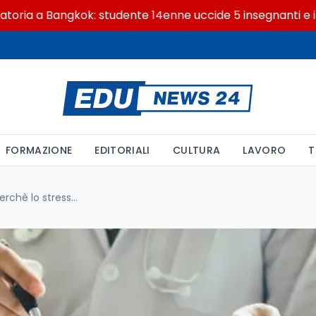
 Bangkok: studente 14enne uccide 5 insegnanti e i nonni
FORMAZIONE
EDITORIALI
CULTURA
LAVORO
T
Malattie professionali +54%: perchè lo stress non viene indennizzato