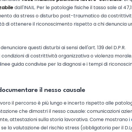
zabile
dall'INAIL. Per le patologie fisiche il tasso sale al 47,
mento da stress o disturbo post-traumatico da costrittivi
tà di ottenere il riconoscimento rispetto a chi denuncia u
nunciare questi disturbi ai sensi dell'art. 139 del D.P.R.
ondizioni di costrittività organizzativa o violenza morale.
nee guida condivise per la diagnosi e i tempi di riconosc
documentare il nesso causale
oro il percorso è più lungo e incerto rispetto alle patolo
tazione che dimostri il nesso causale: comunicazioni azien
nte, attestazioni sulla storia lavorativa. Come mostrano
i
, se la valutazione del rischio stress (obbligatoria per il D.L