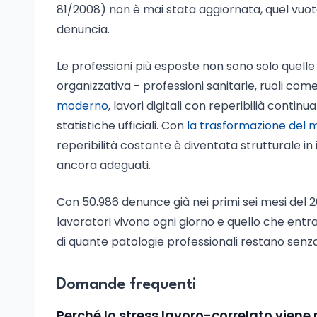
81/2008) non è mai stata aggiornata, quel vu
denuncia.
Le professioni più esposte non sono solo quelle
organizzativa - professioni sanitarie, ruoli com
moderno
, lavori digitali con reperibilià cont
statistiche ufficiali. Con
la trasformazione del m
reperibilità costante è diventata strutturale in i
ancora adeguati.
Con 50.986 denunce già nei primi sei mesi del 20
lavoratori vivono ogni giorno e quello che entra 
di quante patologie professionali restano senza
Domande frequenti
Perché lo stress lavoro-correlato vien