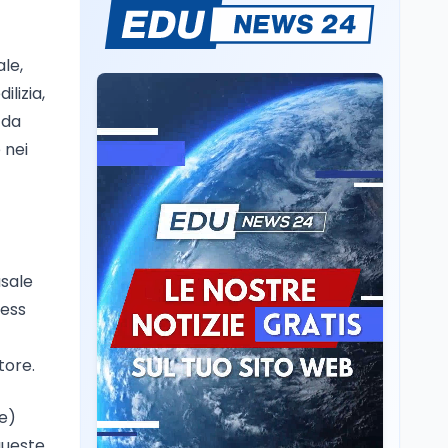
Sparatoria a Bangkok:
studente 14enne uccide
5 insegnanti e i nonni
ale,
lizia,
Editoriali
7 ago
 da
Camere in ferie,
 nei
riapertura il 9
settembre tra legge
elettorale e Rai. La
premier Meloni attesa a
Cultura
7 ago
Bari il 4 settembre per
Ravenna, il settembre
celebrare il governo più
dantesco nel 705°
longevo dell’Italia
usale
anniversario della morte
repubblicana
del Sommo Poeta
ress
Cultura
7 ago
Franca Ghitti a Santa
tore.
Giulia: il quarto capitolo
dei Palcoscenici
le)
queste,