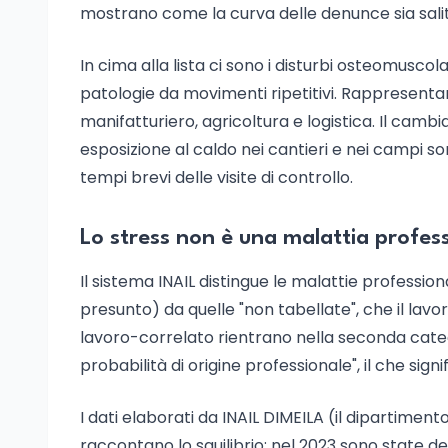
mostrano come la curva delle denunce sia salita
In cima alla lista ci sono i disturbi osteomuscol
patologie da movimenti ripetitivi. Rappresentan
manifatturiero, agricoltura e logistica. Il cam
esposizione al caldo nei cantieri e nei campi so
tempi brevi delle visite di controllo.
Lo stress non è una malattia profess
Il sistema INAIL distingue le malattie professiona
presunto) da quelle "non tabellate", che il lav
lavoro-correlato rientrano nella seconda categor
probabilità di origine professionale", il che sig
I dati elaborati da INAIL DIMEILA (il dipartimen
raccontano lo squilibrio: nel 2023 sono state 