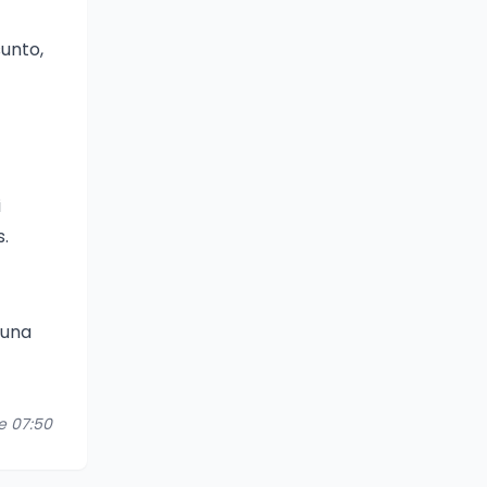
sunto,
i
s.
 una
re 07:50