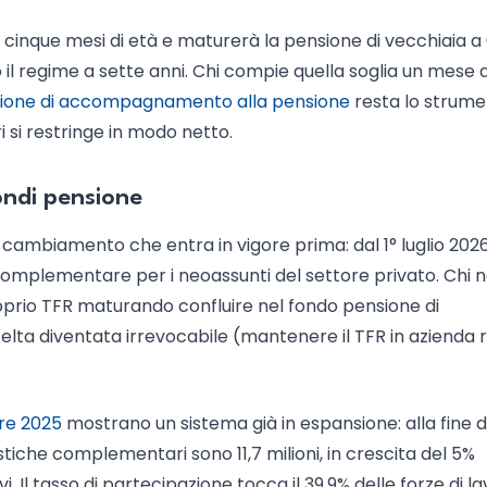
e cinque mesi di età e maturerà la pensione di vecchiaia a 
 il regime a sette anni. Chi compie quella soglia un mese
zione di accompagnamento alla pensione
resta lo strum
i si restringe in modo netto.
fondi pensione
do cambiamento che entra in vigore prima: dal 1° luglio 202
complementare per i neoassunti del settore privato. Chi 
roprio TFR maturando confluire nel fondo pensione di
celta diventata irrevocabile (mantenere il TFR in azienda 
re 2025
mostrano un sistema già in espansione: alla fine d
stiche complementari sono 11,7 milioni, in crescita del 5%
tivi. Il tasso di partecipazione tocca il 39,9% delle forze di l