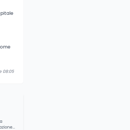
apitale
 come
re 08:05
da
azione