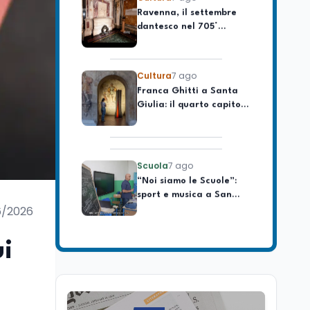
dantesco nel 705°
longevo dell’Italia
anniversario della morte
repubblicana
del Sommo Poeta
Cultura
7 ago
Franca Ghitti a Santa
Giulia: il quarto capitolo
dei Palcoscenici
Scuola
7 ago
“Noi siamo le Scuole”:
sport e musica a San
Miniato, STEM a Lerici
con il progetto del Mim
6/2026
Mondo
7 ago
Sparatoria a Bangkok:
ui
studente 14enne uccide
5 insegnanti e i nonni
Editoriali
7 ago