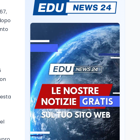
Sparatoria a Bangkok:
studente 14enne uccide
67,
5 insegnanti e i nonni
 dopo
ento
Editoriali
7 ago
Camere in ferie,
riapertura il 9
settembre tra legge
elettorale e Rai. La
premier Meloni attesa a
Cultura
7 ago
6
Bari il 4 settembre per
Ravenna, il settembre
celebrare il governo più
non
dantesco nel 705°
longevo dell’Italia
anniversario della morte
repubblicana
del Sommo Poeta
resta
Cultura
7 ago
Franca Ghitti a Santa
Giulia: il quarto capitolo
el
dei Palcoscenici
avoro,