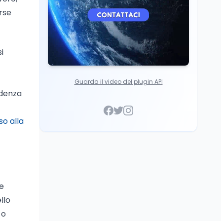
orse
i
Guarda il video del plugin API
idenza
so alla
ne
llo
 o