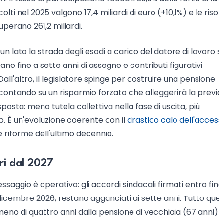
colti nel 2025 valgono 17,4 miliardi di euro (+10,1%) e le ris
perano 261,2 miliardi.
un lato la strada degli esodi a carico del datore di lavoro s
ano fino a sette anni di assegno e contributi figurativi
ll'altro, il legislatore spinge per costruire una pensione
contando su un risparmio forzato che alleggerirà la prev
i sposta: meno tutela collettiva nella fase di uscita, più
o. È un'evoluzione coerente con il
drastico calo dell'acces
 riforme dell'ultimo decennio.
ri dal 2027
messaggio è operativo: gli accordi sindacali firmati entro fi
icembre 2026, restano agganciati ai sette anni. Tutto que
meno di quattro anni dalla pensione di vecchiaia (67 anni)