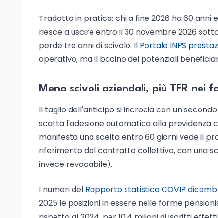
Tradotto in pratica: chi a fine 2026 ha 60 anni 
riesce a uscire entro il 30 novembre 2026 sotto
perde tre anni di scivolo. Il
Portale INPS presta
operativo, ma il bacino dei potenziali beneficiar
Meno scivoli aziendali, più TFR nei 
Il taglio dell'anticipo si incrocia con un secon
scatta l'adesione automatica alla previdenza 
manifesta una scelta entro 60 giorni vede il p
riferimento del contratto collettivo, con una s
invece revocabile).
I numeri del
Rapporto statistico COVIP dicemb
2025 le posizioni in essere nelle forme pensioni
rispetto al 2024, per 10,4 milioni di iscritti effet