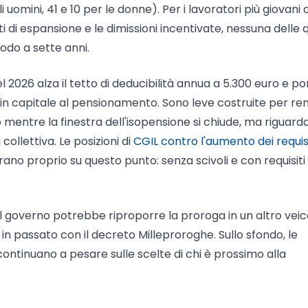
i uomini, 41 e 10 per le donne). Per i lavoratori più giovani 
ti di espansione e le dimissioni incentivate, nessuna delle q
odo a sette anni.
el 2026 alza il tetto di deducibilità annua a 5.300 euro e po
 in capitale al pensionamento. Sono leve costruite per re
o mentre la finestra dell'isopensione si chiude, ma riguard
collettiva. Le posizioni di
CGIL contro l'aumento dei requisi
trano proprio su questo punto: senza scivoli e con requisiti
il governo potrebbe riproporre la proroga in un altro veic
n passato con il decreto Milleproroghe. Sullo sfondo, le
ontinuano a pesare sulle scelte di chi è prossimo alla