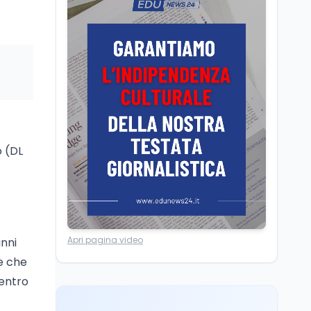
Camere in ferie,
riapertura il 9
settembre tra legge
elettorale e Rai. La
premier Meloni attesa a
Cultura
7 ago
Bari il 4 settembre per
Ravenna, il settembre
celebrare il governo più
dantesco nel 705°
longevo dell’Italia
anniversario della morte
repubblicana
del Sommo Poeta
Cultura
7 ago
o (DL
Franca Ghitti a Santa
Giulia: il quarto capitolo
dei Palcoscenici
Scuola
7 ago
Apri pagina video
anni
“Noi siamo le Scuole”:
sport e musica a San
e che
Miniato, STEM a Lerici
dentro
con il progetto del Mim
Mondo
7 ago