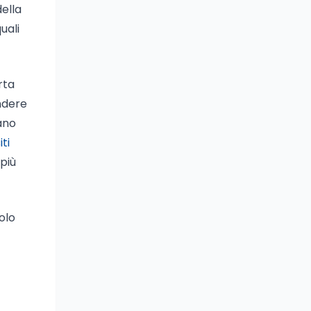
della
uali
rta
ndere
ano
ti
 più
olo