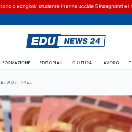
Bangkok: studente 14enne uccide 5 insegnanti e i nonni
FORMAZIONE
EDITORIALI
CULTURA
LAVORO
T
Isopensione tagliata a 4 anni dal 2027, TFR sui fondi pensione