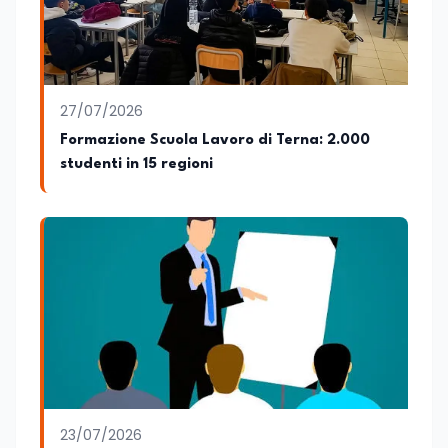
presso la SSML di Lamezia Terme e
presso l'Università Telematica eCampus,
è autore di pubblicazioni in ambito
pedagogico sulle competenze
caratteriali e il framework LifeComp. Ha
tenuto interventi al Senato della
27/07/2026
Repubblica, alla Camera dei Deputati, in
Formazione Scuola Lavoro di Terna: 2.000
Regione Lombardia e a Buenos Aires su
studenti in 15 regioni
temi che spaziano dalla pedagogia
speciale, alla telemedicina ed alla
cooperazione internazionale. Innovation
Manager certificato MISE, unisce visione
strategica e competenza tecnologica
con una vocazione per il dialogo
istituzionale e la ricerca applicata.
23/07/2026