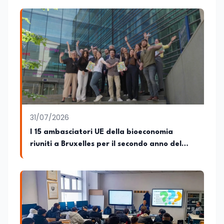
risiede stabilmente) e Presidente
Nazionale di ENBAS, ente bilaterale attivo
nella formazione professionale e nelle
politiche attive per il lavoro. In qualità di
Coordinatore Nazionale dei Progetti di
Ricerca presso ERSAF, guida iniziative che
coniugano intelligenza artificiale e
formazione, tra cui FindYourGoal.it,
piattaforma di orientamento scuola-
lavoro basata sul modello LifeComp,
Avatar4University.Org, sistema AI per la
31/07/2026
creazione di corsi universitari con avatar
docente, KeepYouCare.it, piattaforma di
I 15 ambasciatori UE della bioeconomia
telemedicina, telesoccorso e
riuniti a Bruxelles per il secondo anno del
telerefertazione. È inoltre Delegato della
progetto
Regione Calabria presso il Ministero degli
Esteri per la Cooperazione Internazionale
ed è membro del tavolo delle regioni,
dove coordina un progetto per la
creazione di un Hub Formativo in Tunisia.
Docente a contratto di Diritto
dell'Economia e Diritto Internazionale