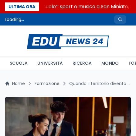
“Noi siamo le Scuole”: sport e musica a San Miniato, ST
ULTIMA ORA
Loading...
SCUOLA
UNIVERSITÀ
RICERCA
MONDO
FO
Home
Formazione
Quando il territorio diventa la vera scuola del turismo