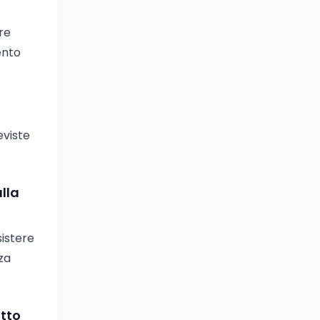
ere
ento
eviste
lla
sistere
za
tto