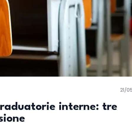
21/0
raduatorie interne: tre
usione