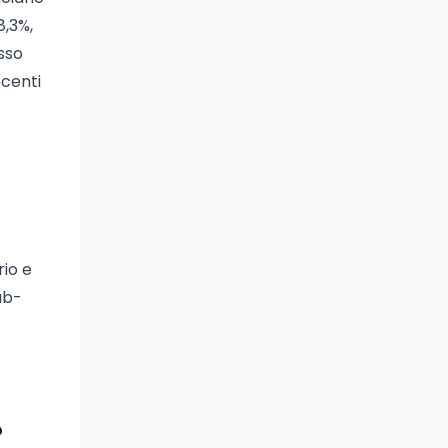
8,3%,
sso
ocenti
rio e
ub-
o