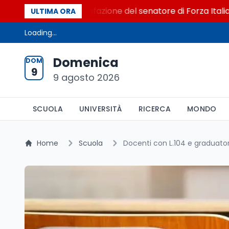
l Senato. La soddisfazione del senatore di Forza Italia, Mari
ULTIMA ORA
Loading...
Domenica
DOM
9
9 agosto 2026
SCUOLA
UNIVERSITÀ
RICERCA
MONDO
Home
Scuola