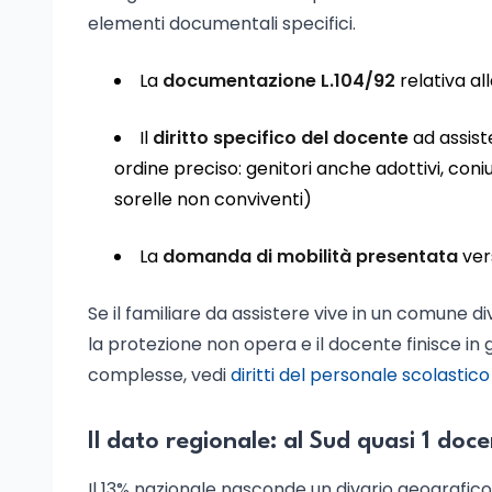
elementi documentali specifici.
La
documentazione L.104/92
relativa al
Il
diritto specifico del docente
ad assist
ordine preciso: genitori anche adottivi, coniug
sorelle non conviventi)
La
domanda di mobilità presentata
vers
Se il familiare da assistere vive in un comune di
la protezione non opera e il docente finisce in gr
complesse, vedi
diritti del personale scolastico i
Il dato regionale: al Sud quasi 1 doc
Il 13% nazionale nasconde un divario geografico