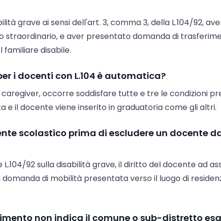
lità grave ai sensi dell'art. 3, comma 3, della L.104/92, av
gedo straordinario, e aver presentato domanda di trasferim
 familiare disabile.
per i docenti con L.104 è automatica?
 caregiver, occorre soddisfare tutte e tre le condizioni pr
a e il docente viene inserito in graduatoria come gli altri.
gente scolastico prima di escludere un docente da
.104/92 sulla disabilità grave, il diritto del docente ad as
la domanda di mobilità presentata verso il luogo di residen
imento non indica il comune o sub-distretto esa