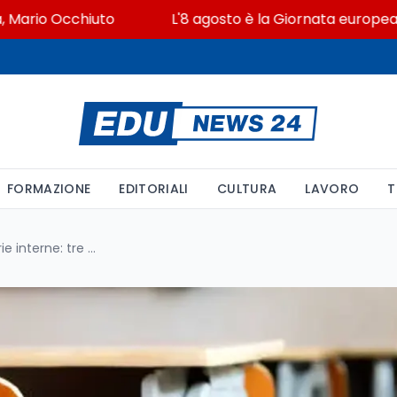
o Occhiuto
L'8 agosto è la Giornata europea in memo
FORMAZIONE
EDITORIALI
CULTURA
LAVORO
T
Docenti con L.104 e graduatorie interne: tre condizioni per l'esclusione