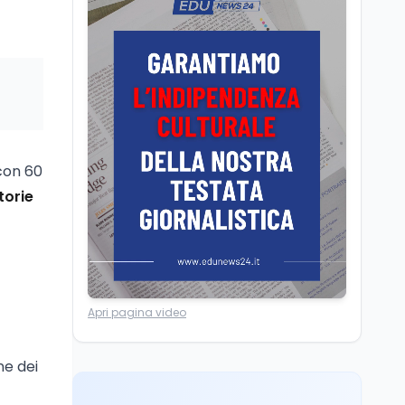
Università statali, il
Marcinelle nel 1956
Fondo ordinario 2026
sale a 9,415 miliardi, c'è
la firma della ministra
Bernini sul decreto
Tecnologia
8 ago
Il cloaking selettivo di
Time: ads invisibili solo
per i chatbot AI
 con 60
torie
Mondo
8 ago
A Nonthaburi il killer
14enne era bullizzato: la
CZ-75 era del nonno
Lavoro
8 ago
Apri pagina video
Riforma del calcio, si
insedia il comitato
ristretto al Senato. La
ne dei
soddisfazione del
senatore di Forza Italia,
Mondo
8 ago