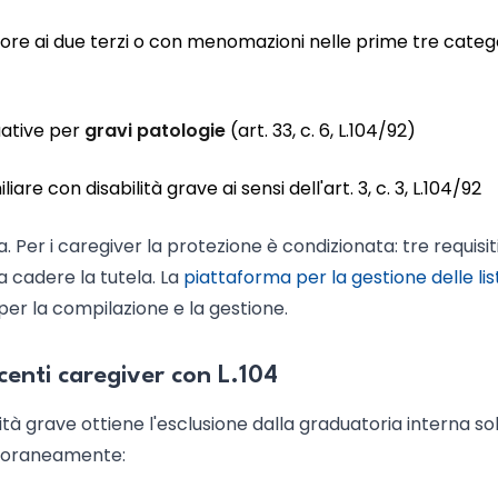
ore ai due terzi o con menomazioni nelle prime tre categ
uative per
gravi patologie
(art. 33, c. 6, L.104/92)
are con disabilità grave ai sensi dell'art. 3, c. 3, L.104/92
. Per i caregiver la protezione è condizionata: tre requisit
a cadere la tutela. La
piattaforma per la gestione delle lis
er la compilazione e la gestione.
ocenti caregiver con L.104
tà grave ottiene l'esclusione dalla graduatoria interna so
mporaneamente: