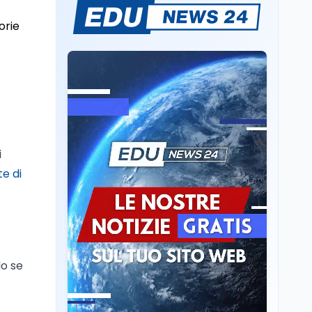
Mario Occhiuto
L'8 agosto è la Giornata
orie
europea in memoria
delle vittime del lavoro.
Istituita dal Parlamento
di Strasburgo in ricordo
Università
8 ago
dei minatori morti a
Università statali, il
Marcinelle nel 1956
Fondo ordinario 2026
sale a 9,415 miliardi, c'è
la firma della ministra
Bernini sul decreto
i
Tecnologia
8 ago
Il cloaking selettivo di
te di
Time: ads invisibili solo
per i chatbot AI
Mondo
8 ago
A Nonthaburi il killer
14enne era bullizzato: la
lo se
CZ-75 era del nonno