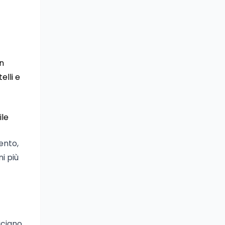
un
elli e
ile
ento,
ni più
iciano