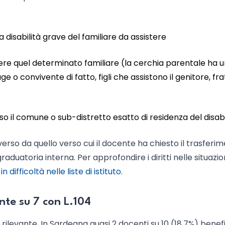
la disabilità grave del familiare da assistere
ere quel determinato familiare (la cerchia parentale ha 
e o convivente di fatto, figli che assistono il genitore, frat
o il comune o sub-distretto esatto di residenza del disab
verso da quello verso cui il docente ha chiesto il trasferim
aduatoria interna. Per approfondire i diritti nelle situazio
n difficoltà nelle liste di istituto
.
ente su 7 con L.104
 rilevante. In Sardegna quasi 2 docenti su 10 (18,7%) benef