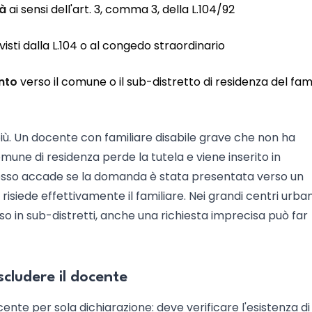
tà
ai sensi dell'art. 3, comma 3, della L.104/92
isti dalla L.104 o al congedo straordinario
nto
verso il comune o il sub-distretto di residenza del fam
più. Un docente con familiare disabile grave che non ha
une di residenza perde la tutela e viene inserito in
stesso accade se la domanda è stata presentata verso un
risiede effettivamente il familiare. Nei grandi centri urban
so in sub-distretti, anche una richiesta imprecisa può far
scludere il docente
ente per sola dichiarazione: deve verificare l'esistenza di