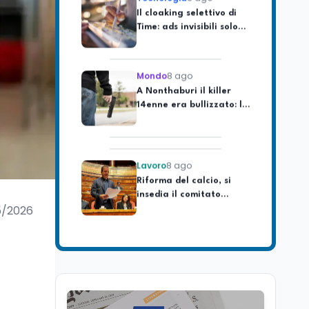
Time: ads invisibili solo
per i chatbot AI
Mondo
8 ago
A Nonthaburi il killer
14enne era bullizzato: la
CZ-75 era del nonno
Lavoro
8 ago
Riforma del calcio, si
insedia il comitato
ristretto al Senato. La
soddisfazione del
5/2026
senatore di Forza Italia,
Mondo
8 ago
Mario Occhiuto
L'8 agosto è la Giornata
europea in memoria
delle vittime del lavoro.
Istituita dal Parlamento
di Strasburgo in ricordo
Università
8 ago
dei minatori morti a