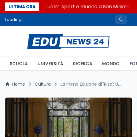
“Noi siamo le Scuole”: sport e musica a San Miniato, ST
ULTIMA ORA
Loading...
SCUOLA
UNIVERSITÀ
RICERCA
MONDO
FO
Home
Cultura
La Prima Edizione di 'Rise': Un Successo per il Settore del Turismo di Lusso a Roma