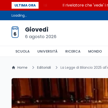
ccende la glicolisi
Il rivelatore che 'vede' i reatt
ULTIMA ORA
Loading...
Giovedì
GIO
6
6 agosto 2026
SCUOLA
UNIVERSITÀ
RICERCA
MONDO
Home
Editoriali