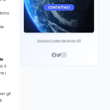
dotto
ale
Guarda il video del plugin API
le
. Il
e i
a
er gli
i