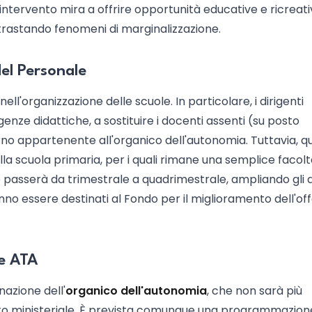
 intervento mira a offrire opportunità educative e ricreati
trastando fenomeni di marginalizzazione.
del Personale
ell'organizzazione delle scuole. In particolare, i dirigenti
genze didattiche, a sostituire i docenti assenti (su posto
erno appartenente all'organico dell'autonomia. Tuttavia, q
lla scuola primaria, per i quali rimane una semplice facolt
ze passerà da trimestrale a quadrimestrale, ampliando gli 
anno essere destinati al Fondo per il miglioramento dell'of
le ATA
nazione dell'
organico dell'autonomia
, che non sarà più
to ministeriale. È prevista comunque una programmazione