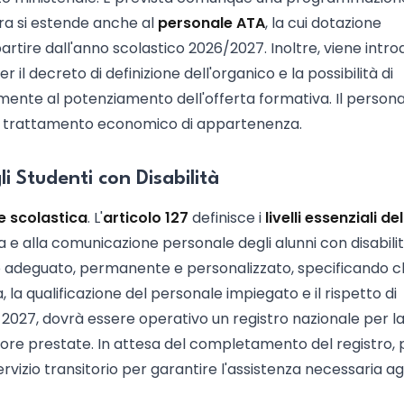
ra si estende anche al
personale ATA
, la cui dotazione
tire dall'anno scolastico 2026/2027. Inoltre, viene intro
 il decreto di definizione dell'organico e la possibilità di
vamente al potenziamento dell'offerta formativa. Il person
 il trattamento economico di appartenenza.
li Studenti con Disabilità
e scolastica
. L'
articolo 127
definisce i
livelli essenziali del
 e alla comunicazione personale degli alunni con disabilità
o adeguato, permanente e personalizzato, specificando ch
la qualificazione del personale impiegato e il rispetto di
e 2027, dovrà essere operativo un registro nazionale per l
e ore prestate. In attesa del completamento del registro, p
rvizio transitorio per garantire l'assistenza necessaria agl