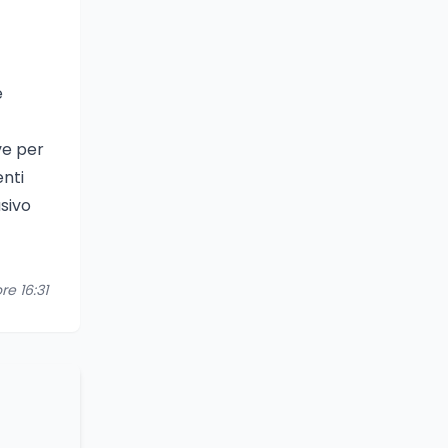
e
ve per
enti
sivo
re 16:31