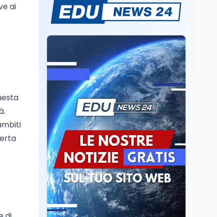
ve ai
Il rivelatore che 'vede' i
reattori spenti
attraverso 400 metri di
roccia
Scuola
6 ago
Posizioni economiche
ATA: la matematica
degli arretrati fino a
4.150 euro
uesta
Cultura
6 ago
à.
Spesa culturale in
ambiti
Lombardia da record,
ferta
ma la voragine Nord-
Sud triplica
Cultura
6 ago
Francesco Guccini si è
spento a Pàvana: addio
al Maestrone
 di