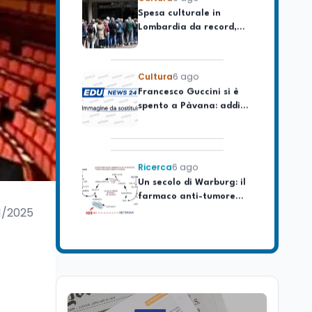
Lombardia da record,
ma la voragine Nord-
Sud triplica
Cultura
6 ago
Francesco Guccini si è
spento a Pàvana: addio
al Maestrone
Ricerca
6 ago
Un secolo di Warburg: il
farmaco anti-tumore
che accende la glicolisi
1/2025
Ricerca
6 ago
Il rivelatore che 'vede' i
reattori spenti
attraverso 400 metri di
roccia
Scuola
6 ago