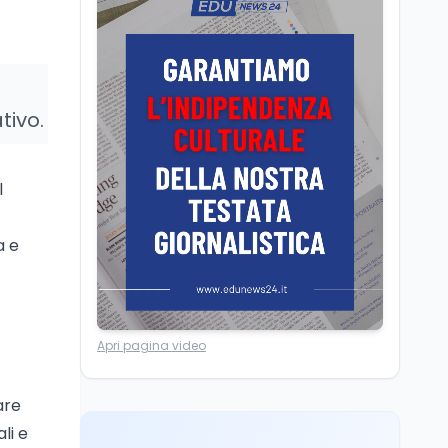
Posizioni economiche
ATA: la matematica
degli arretrati fino a
4.150 euro
Cultura
6 ago
tivo.
Spesa culturale in
Lombardia da record,
ma la voragine Nord-
l
Sud triplica
Cultura
6 ago
Francesco Guccini si è
a e
spento a Pàvana: addio
al Maestrone
Ricerca
6 ago
Apri pagina video
Un secolo di Warburg: il
farmaco anti-tumore
che accende la glicolisi
are
li e
Ricerca
6 ago