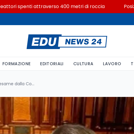
ori spenti attraverso 400 metri di roccia
Posizioni e
FORMAZIONE
EDITORIALI
CULTURA
LAVORO
T
La Legge di Bilancio 2025 all'esame dalla Commissione Cultura del Senato