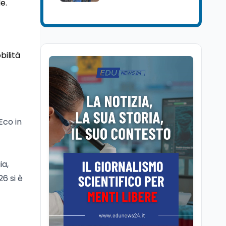
e.
Mondo
7 ago
Sparatoria a Bangkok:
studente 14enne uccide
5 insegnanti e i nonni
bilità
Editoriali
7 ago
Camere in ferie,
riapertura il 9
settembre tra legge
elettorale e Rai. La
premier Meloni attesa a
Cultura
7 ago
Eco in
Bari il 4 settembre per
Ravenna, il settembre
celebrare il governo più
dantesco nel 705°
longevo dell’Italia
anniversario della morte
repubblicana
del Sommo Poeta
ia,
Cultura
7 ago
26 si è
Franca Ghitti a Santa
Giulia: il quarto capitolo
dei Palcoscenici