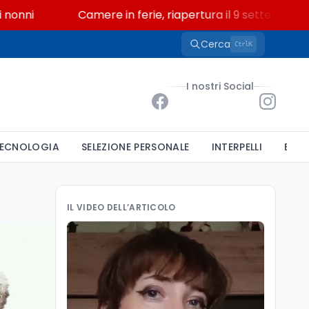
Camere in ferie, riapertura il 9 settembre tra legge
Cerca
K
Ctrl
I nostri Social
ECNOLOGIA
SELEZIONE PERSONALE
INTERPELLI
BAND
IL VIDEO DELL’ARTICOLO