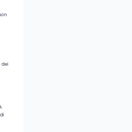
non
 dei
,
di