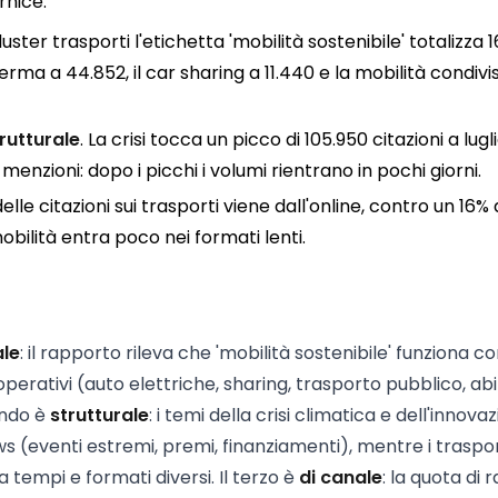
rnice.
cluster trasporti l'etichetta 'mobilità sostenibile' totalizza 1
erma a 44.852, il car sharing a 11.440 e la mobilità condivi
rutturale
. La crisi tocca un picco di 105.950 citazioni a lugli
zioni: dopo i picchi i volumi rientrano in pochi giorni.
 delle citazioni sui trasporti viene dall'online, contro un 16% 
 mobilità entra poco nei formati lenti.
ale
: il rapporto rileva che 'mobilità sostenibile' funziona 
erativi (auto elettriche, sharing, trasporto pubblico, abi
ondo è
strutturale
: i temi della crisi climatica e dell'innova
s (eventi estremi, premi, finanziamenti), mentre i traspor
 tempi e formati diversi. Il terzo è
di canale
: la quota di 