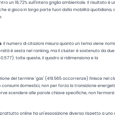
ntro un 18,72% sull'intera griglia ambientale. Il risultato è u
e si gioca in larga parte fuori dalla mobilità quotidiana,
o.
a
. Il numero di citazioni misura quanto un tema viene nom
ersità è sesta nel ranking, ma il cluster è sostenuto da due
0.577): tolte queste, il quadro si ridimensiona e la
azione del termine 'gas' (419.565 occorrenze) finisce nel cl
o consumi domestici, non per forza la transizione energeti
erve scendere alle parole chiave specifiche, non fermarsi 
prattutto online ha un'esposizione diversa rispetto a uno