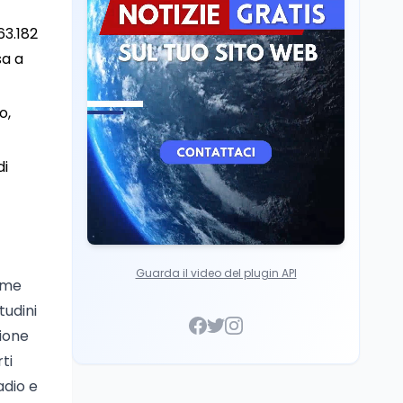
Cultura
7 ago
63.182
Franca Ghitti a Santa
sa a
Giulia: il quarto capitolo
dei Palcoscenici
o,
di
Guarda il video del plugin API
come
tudini
zione
ti
radio e