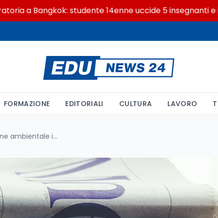
 Bangkok: studente 14enne uccide 5 insegnanti e i nonni
FORMAZIONE
EDITORIALI
CULTURA
LAVORO
T
Eco Media 2025: l'informazione ambientale italiana fotografata in 9 temi