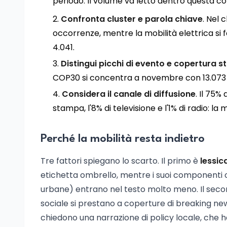
periodo. Il volume va letto dentro questa co
Confronta cluster e parola chiave
. Nel 
occorrenze, mentre la mobilità elettrica si f
4.041.
Distingui picchi di evento e copertura st
COP30 si concentra a novembre con 13.073 men
Considera il canale di diffusione
. Il 75%
stampa, l'8% di televisione e l'1% di radio: la
Perché la mobilità resta indietro
Tre fattori spiegano lo scarto. Il primo è
lessic
etichetta ombrello, mentre i suoi componenti op
urbane) entrano nel testo molto meno. Il sec
sociale si prestano a coperture di breaking new
chiedono una narrazione di policy locale, che ha