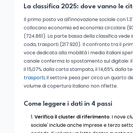
La classifica 2025: dove vanno le cit
Il primo posto va all'innovazione sociale con 1.37
collocano economia ed economia circolare (935.
(724.861). La parte bassa della classifica vede is
coda, trasporti (217.920). Il confronto tra il pri
voce dedicata alla mobilità i media italiani spen
canale conferma lo spostamento sul digitale: il 6
il 15,07% dalla carta stampata, il 14,65% dalla te
trasporti
, il settore pesa per circa un quarto d
volume di copertura italiano non riflette.
Come leggere i dati in 4 passi
Verifica il cluster di riferimento
. I nove 
sociale' include anche imprese e terzo settore