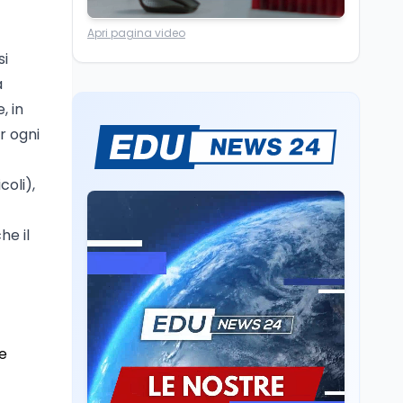
Scuola
7 ago
Apri pagina video
“Noi siamo le Scuole”:
sport e musica a San
si
Miniato, STEM a Lerici
à
con il progetto del Mim
, in
Mondo
7 ago
er ogni
Sparatoria a Bangkok:
studente 14enne uccide
5 insegnanti e i nonni
coli),
Editoriali
7 ago
he il
Camere in ferie,
riapertura il 9
settembre tra legge
elettorale e Rai. La
premier Meloni attesa a
Cultura
7 ago
Bari il 4 settembre per
Ravenna, il settembre
celebrare il governo più
ne
dantesco nel 705°
longevo dell’Italia
anniversario della morte
repubblicana
del Sommo Poeta