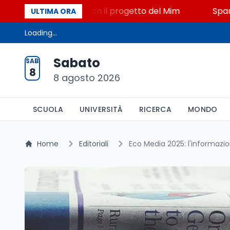
 STEM a Lerici con il progetto del Mim
Sparatoria a
ULTIMA ORA
Loading...
Sabato
SAB
8
8 agosto 2026
SCUOLA
UNIVERSITÀ
RICERCA
MONDO
Home
Editoriali