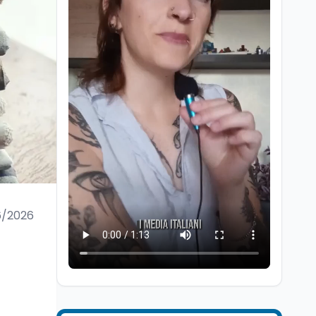
Scuola
7 ago
“Noi siamo le Scuole”:
sport e musica a San
Miniato, STEM a Lerici
con il progetto del Mim
6/2026
Mondo
7 ago
Sparatoria a Bangkok:
studente 14enne uccide
5 insegnanti e i nonni
Editoriali
7 ago