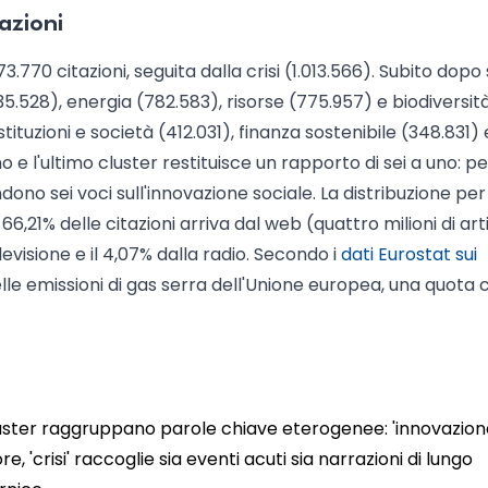
azioni
3.770 citazioni, seguita dalla crisi (1.013.566). Subito dopo 
528), energia (782.583), risorse (775.957) e biodiversit
tituzioni e società (412.031), finanza sostenibile (348.831) e
mo e l'ultimo cluster restituisce un rapporto di sei a uno: p
dono sei voci sull'innovazione sociale. La distribuzione per
6,21% delle citazioni arriva dal web (quattro milioni di arti
levisione e il 4,07% dalla radio. Secondo i
dati Eurostat sui
elle emissioni di gas serra dell'Unione europea, una quota c
cluster raggruppano parole chiave eterogenee: 'innovazio
, 'crisi' raccoglie sia eventi acuti sia narrazioni di lungo