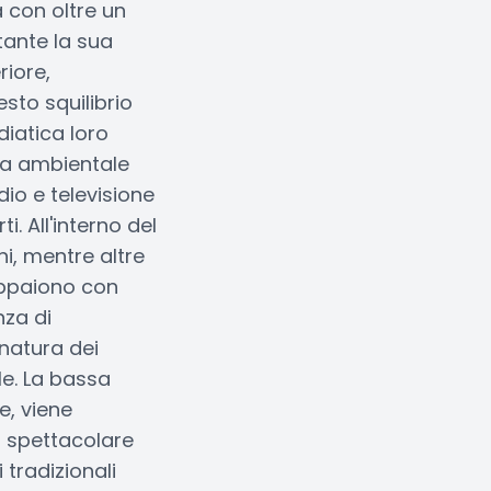
 con oltre un
stante la sua
riore,
sto squilibrio
diatica loro
ura ambientale
dio e televisione
. All'interno del
ni, mentre altre
appaiono con
nza di
 natura dei
le. La bassa
e, viene
o spettacolare
 tradizionali