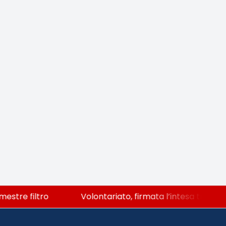
stre filtro
Volontariato, firmata l’intesa triennal