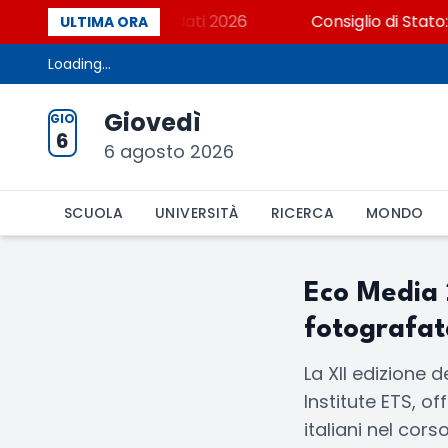
liana? Cosa dicono i dati 2026
Consiglio di Stato: 
ULTIMA ORA
Loading...
Giovedì
GIO
6
6 agosto 2026
SCUOLA
UNIVERSITÀ
RICERCA
MONDO
Eco Media 
fotografat
La XII edizione
Institute ETS, o
italiani nel cor