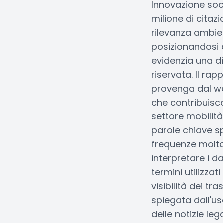
Innovazione soc
milione di citaz
rilevanza ambien
posizionandosi 
evidenzia una di
riservata. Il ra
provenga dal web
che contribuisco
settore mobilità
parole chiave s
frequenze molto 
interpretare i da
termini utilizzat
visibilità dei tr
spiegata dall'us
delle notizie leg