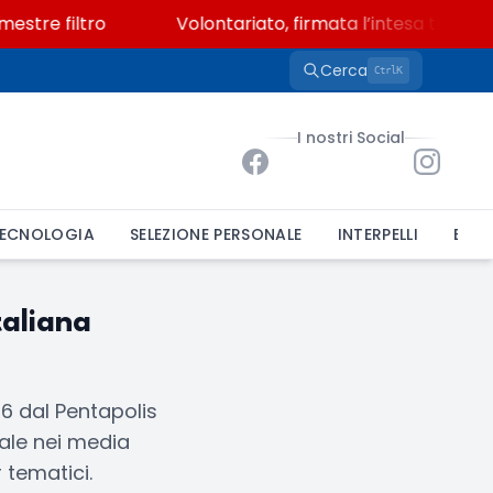
stre filtro
Volontariato, firmata l’intesa triennal
Cerca
K
Ctrl
I nostri Social
ECNOLOGIA
SELEZIONE PERSONALE
INTERPELLI
BAND
taliana
6 dal Pentapolis
tale nei media
 tematici.