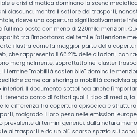
iale e crisi climatica dominano la scena mediatica
ioni ciascuna, mentre il settore dei trasporti, nono
tale, riceve una copertura significativamente infe
all'ultimo posto con meno di 220mila menzioni. Que
sparità tra l'importanza dei temi e l'attenzione me
pporto illustra come la maggior parte della copert
, che rappresenta il 66,21% delle citazioni, con ra
no marginalmente, soprattutto nel cluster trasporti
, il termine "mobilità sostenibile" domina le menzio
pecifiche come car sharing o mobilità condivisa 
inferiori. Il documento sottolinea anche l'importa
ti tenendo conto di fattori quali il tipo di media, la
i e la differenza tra copertura episodica e struttura
asporti, malgrado il loro peso nelle emissioni europe
o prevalente di termini generici, dalla natura men
ate ai trasporti e da un più scarso spazio sui canali