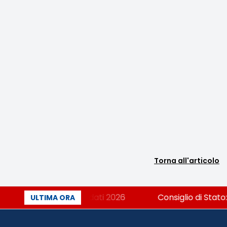
Torna all'articolo
liana? Cosa dicono i dati 2026
Consiglio di Stato: 
ULTIMA ORA