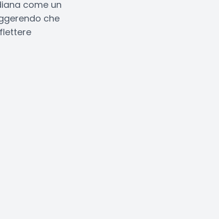
tidiana come un
uggerendo che
lettere