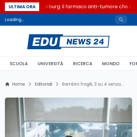
Un secolo di Warburg: il farmaco anti-tumore che accen
ULTIMA ORA
Loading...
SCUOLA
UNIVERSITÀ
RICERCA
MONDO
FO
Home
Editoriali
Bambini fragili, 3 su 4 senza cure palliative pediatriche