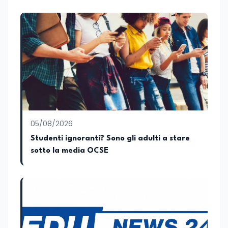
conoscenza approfondita delle politiche
attive del lavoro e delle dinamiche che
legano istruzione, occupazione e
sviluppo delle competenze. Alla
preparazione economica e professionale
affianca una grande passione per la
lettura e per il giornalismo, che ne
arricchiscono il profilo umano e
culturale. Spazia con disinvoltura tra
diverse tematiche, offrendo sempre il
proprio punto di vista con equilibrio,
sensibilità e spirito critico.
05/08/2026
Studenti ignoranti? Sono gli adulti a stare
sotto la media OCSE