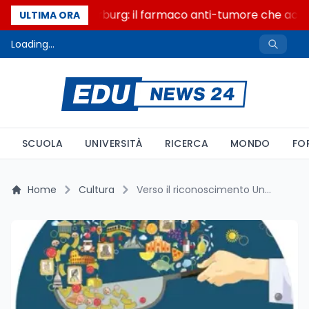
Un secolo di Warburg: il farmaco anti-tumore che accend
ULTIMA ORA
Loading...
SCUOLA
UNIVERSITÀ
RICERCA
MONDO
FO
Home
Cultura
Verso il riconoscimento Unesco: la Cucina Italiana come Patrimonio dell’Umanità e la mobilitazione di Al Bano e Mogol