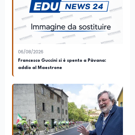
creazione di un Hub Formativo in Tunisia.
Docente a contratto di Diritto
dell'Economia e Diritto Internazionale
presso la SSML di Lamezia Terme e
presso l'Università Telematica eCampus,
è autore di pubblicazioni in ambito
pedagogico sulle competenze
caratteriali e il framework LifeComp. Ha
tenuto interventi al Senato della
06/08/2026
Repubblica, alla Camera dei Deputati, in
Francesco Guccini si è spento a Pàvana:
Regione Lombardia e a Buenos Aires su
addio al Maestrone
temi che spaziano dalla pedagogia
speciale, alla telemedicina ed alla
cooperazione internazionale. Innovation
Manager certificato MISE, unisce visione
strategica e competenza tecnologica
con una vocazione per il dialogo
istituzionale e la ricerca applicata.