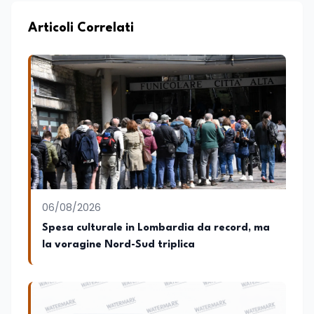
strategica. Laureato in Scienze Politiche
e Internazionali, è CEO di Adventus
Articoli Correlati
Consulting Jdoo (Umag, Croazia dove
risiede stabilmente) e Presidente
Nazionale di ENBAS, ente bilaterale attivo
nella formazione professionale e nelle
politiche attive per il lavoro. In qualità di
Coordinatore Nazionale dei Progetti di
Ricerca presso ERSAF, guida iniziative che
coniugano intelligenza artificiale e
formazione, tra cui FindYourGoal.it,
piattaforma di orientamento scuola-
lavoro basata sul modello LifeComp,
Avatar4University.Org, sistema AI per la
06/08/2026
creazione di corsi universitari con avatar
docente, KeepYouCare.it, piattaforma di
Spesa culturale in Lombardia da record, ma
telemedicina, telesoccorso e
la voragine Nord-Sud triplica
telerefertazione. È inoltre Delegato della
Regione Calabria presso il Ministero degli
Esteri per la Cooperazione Internazionale
ed è membro del tavolo delle regioni,
dove coordina un progetto per la