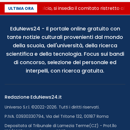
Riforma del calcio, si insedia il comitato ristretto al
ULTIMA ORA
EduNews24 - Il portale online gratuito con
tante notizie culturali provenienti dal mondo
della scuola, dell'università, della ricerca
scientifica e della tecnologia. Focus sui bandi
di concorso, selezione del personale ed
interpelli, con ricerca gratuita.
Redazione EduNews24.it
Universo S.r.l. ©2022-2026. Tutti i diritti riservati.
P.IVA. 03930330794, Via del Tritone 132, 00187 Roma
Depositata al Tribunale di Lamezia Terme(CZ) - Prot.llo