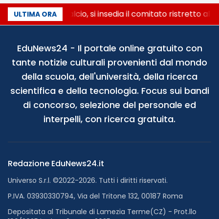
Riforma del calcio, si insedia il comitato ristretto al
ULTIMA ORA
EduNews24 - Il portale online gratuito con
tante notizie culturali provenienti dal mondo
della scuola, dell'università, della ricerca
scientifica e della tecnologia. Focus sui bandi
di concorso, selezione del personale ed
interpelli, con ricerca gratuita.
Redazione EduNews24.it
Universo S.r.l. ©2022-2026. Tutti i diritti riservati.
P.IVA. 03930330794, Via del Tritone 132, 00187 Roma
Depositata al Tribunale di Lamezia Terme(CZ) - Prot.llo