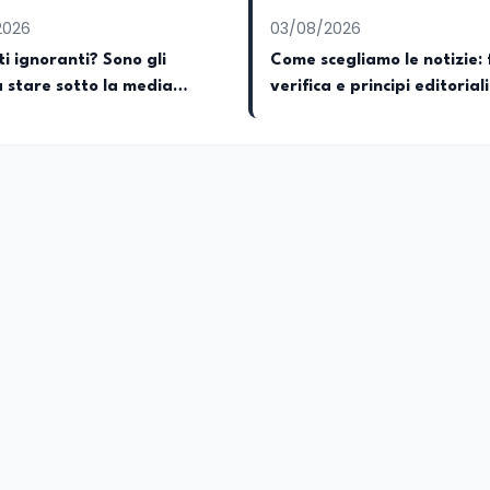
2026
03/08/2026
i ignoranti? Sono gli
Come scegliamo le notizie: 
a stare sotto la media
verifica e principi editoriali
EduNews24.it