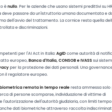
to è
nullo
. Per le aziende che usano sistemi predittivi su HR
ca deve passare da un'istruttoria umana documentata e da
ima dell'avvio del trattamento. La cornice resta quella dell
rollata e discriminazioni.
petenti per l'AI Act in Italia:
AgID
come autorità di notific
tatto europeo,
Banca d'Italia, CONSOB e IVASS
sui sistem
vacy
per la protezione dei dati personali. Una governanc
on il regolatore europeo.
 biometrica remota in tempo reale
resta ammessa solo 
cerca di persone scomparse, individuazione di vittime di
'autorizzazione dell'autorità giudiziaria, con limiti tempor
di banche dati biometriche attraverso raccolta indiscriminat