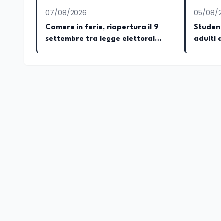
07/08/2026
05/08/
Camere in ferie, riapertura il 9
Student
settembre tra legge elettorale
adulti 
e Rai. La premier Meloni attesa
OCSE
a Bari il 4 settembre per
celebrare il governo più longevo
dell’Italia repubblicana