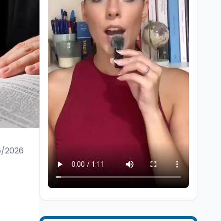
Scuola
7 ago
“Noi siamo le Scuole”:
sport e musica a San
Miniato, STEM a Lerici
6/2026
con il progetto del Mim
Mondo
7 ago
Sparatoria a Bangkok:
studente 14enne uccide
5 insegnanti e i nonni
Editoriali
7 ago