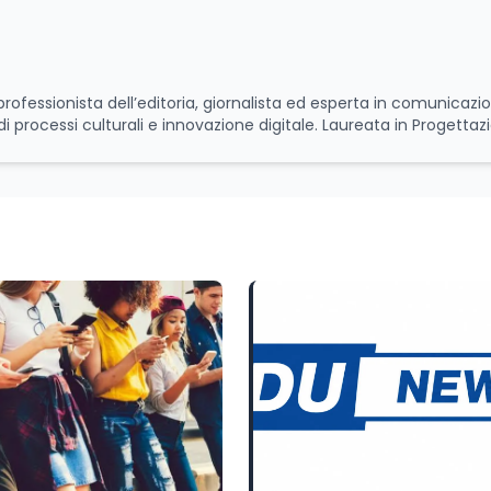
di processi culturali e innovazione digitale. Laureata in Progettaz
irenze, ha proseguito il suo percorso accademico a Roma, presso
 la laurea magistrale in Editoria e Giornalismo, focalizzandosi sul
 sul giornalismo d’inchiesta. Attualmente redattrice presso
zati su istruzione, formazione, ricerca e nuove tecnologie. Nell
ll'approfondimento giornalistico con le più avanzate strategie di a
i rendere la divulgazione scientifica e culturale uno strumento
tico. Nel corso della sua carriera ha maturato esperienza all'intern
per la capacità di interpretare la cultura come motore di cambia