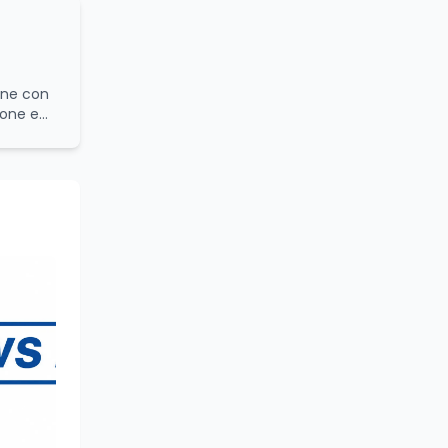
ione e
l'analisi
a sua
nalisi
o di
mento