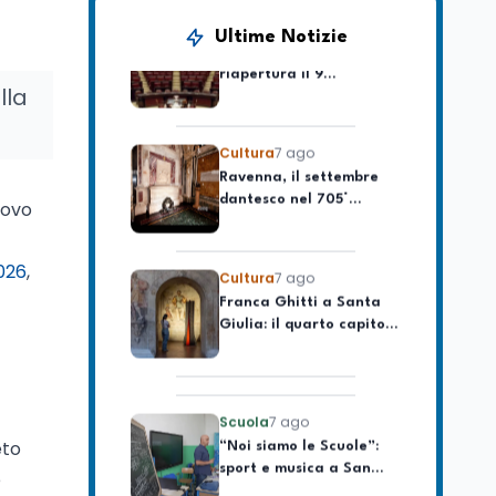
Camere in ferie,
Ultime Notizie
riapertura il 9
settembre tra legge
elettorale e Rai. La
lla
premier Meloni attesa a
Cultura
7 ago
Bari il 4 settembre per
Ravenna, il settembre
celebrare il governo più
dantesco nel 705°
longevo dell’Italia
anniversario della morte
repubblicana
uovo
del Sommo Poeta
Cultura
7 ago
2026
,
Franca Ghitti a Santa
Giulia: il quarto capitolo
dei Palcoscenici
Scuola
7 ago
“Noi siamo le Scuole”:
sport e musica a San
eto
Miniato, STEM a Lerici
e
con il progetto del Mim