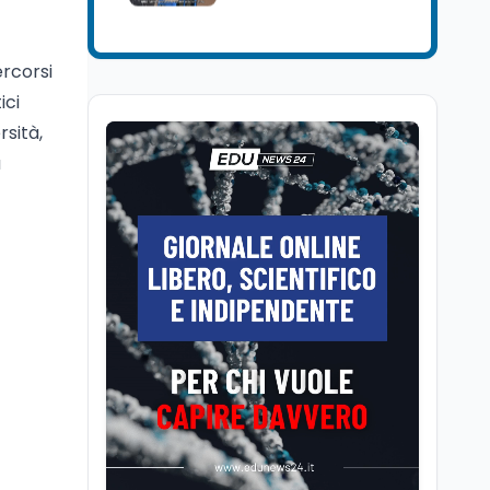
Mondo
7 ago
Sparatoria a Bangkok:
studente 14enne uccide
ercorsi
5 insegnanti e i nonni
ici
rsità,
Editoriali
7 ago
a
Camere in ferie,
riapertura il 9
settembre tra legge
elettorale e Rai. La
premier Meloni attesa a
Cultura
7 ago
Bari il 4 settembre per
Ravenna, il settembre
celebrare il governo più
dantesco nel 705°
longevo dell’Italia
anniversario della morte
repubblicana
del Sommo Poeta
Cultura
7 ago
Franca Ghitti a Santa
Giulia: il quarto capitolo
dei Palcoscenici