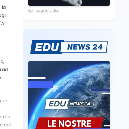
Scuola
7 ago
 la
Apri pagina video
“Noi siamo le Scuole”:
gli
sport e musica a San
'AI
Miniato, STEM a Lerici
con il progetto del Mim
Mondo
7 ago
Sparatoria a Bangkok:
studente 14enne uccide
5 insegnanti e i nonni
a,
i ad
Editoriali
7 ago
e
Camere in ferie,
riapertura il 9
settembre tra legge
elettorale e Rai. La
per
premier Meloni attesa a
Cultura
7 ago
Bari il 4 settembre per
Ravenna, il settembre
celebrare il governo più
ali e
dantesco nel 705°
longevo dell’Italia
anniversario della morte
a dal
repubblicana
del Sommo Poeta