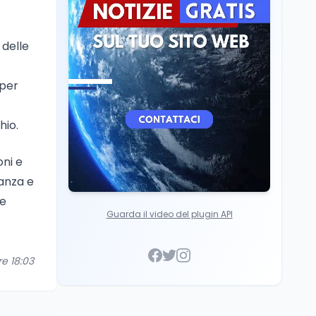
Cultura
7 ago
Franca Ghitti a Santa
 delle
Giulia: il quarto capitolo
dei Palcoscenici
 per
hio.
oni e
nanza e
 e
Guarda il video del plugin API
re 18:03