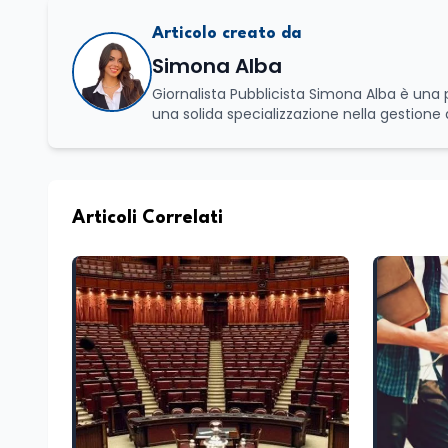
Articolo creato da
Simona Alba
Giornalista Pubblicista Simona Alba è una professionista dell’editoria, giornalista ed esperta in comunicazione con
una solida specializzazione nella gestione 
gestione di eventi e imprese culturali a F
l’Università La Sapienza, dove ha conseguito
del panorama informativo contemporaneo e
Edunews24, dove sviluppa contenuti focaliz
attività professionale, coniuga il rigore de
Articoli Correlati
SEO e dinamiche del web, con l'obiettivo d
accessibile per lo sviluppo dello spirito cri
redazioni giornalistiche, distinguendosi 
sociale e organizzativo.