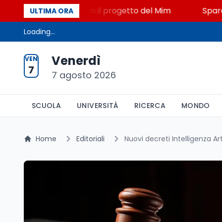
 STEM a Lerici con il progetto del Mim
Sparatoria a
ULTIMA ORA
Loading...
Venerdì
VEN
7
7 agosto 2026
SCUOLA
UNIVERSITÀ
RICERCA
MONDO
Home
Editoriali