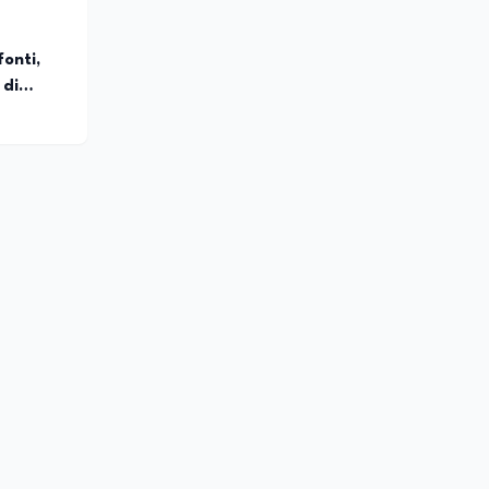
fonti,
 di