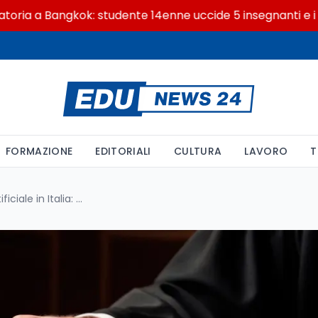
 Bangkok: studente 14enne uccide 5 insegnanti e i nonni
FORMAZIONE
EDITORIALI
CULTURA
LAVORO
T
Nuovi decreti Intelligenza Artificiale in Italia: cosa cambia per lavoro e privacy