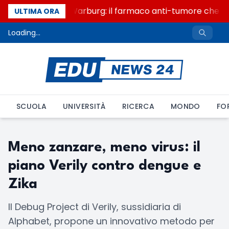
Un secolo di Warburg: il farmaco anti-tumore che acc
ULTIMA ORA
Loading...
SCUOLA
UNIVERSITÀ
RICERCA
MONDO
FO
Meno zanzare, meno virus: il
piano Verily contro dengue e
Zika
Il Debug Project di Verily, sussidiaria di
Alphabet, propone un innovativo metodo per