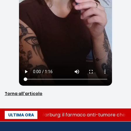
Torna all'articolo
Un secolo di Warburg: il farmaco anti-tumore che acc
ULTIMA ORA