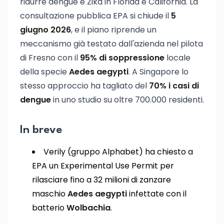
ridurre dengue e Zika in Florida e California. La
consultazione pubblica EPA si chiude il
5
giugno 2026
, e il piano riprende un
meccanismo già testato dall'azienda nel pilota
di Fresno con il
95% di soppressione
locale
della specie
Aedes aegypti
. A Singapore lo
stesso approccio ha tagliato del
70% i casi di
dengue
in uno studio su oltre 700.000 residenti.
In breve
Verily (gruppo Alphabet) ha chiesto a
EPA un Experimental Use Permit per
rilasciare fino a 32 milioni di zanzare
maschio
Aedes aegypti
infettate con il
batterio
Wolbachia
.