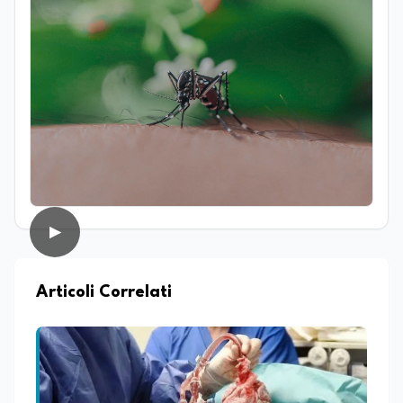
dei processi biologici e degli equilibri che
regolano i sistemi naturali, sia a livello
macroscopico sia molecolare. Ha svolto
attività di ricerca presso il CNR–IBPM
(Istituto di Biologia e Patologia
Molecolari) della Sapienza Università di
Roma, occupandosi in particolare di
biologia vegetale. Nel corso della sua
esperienza professionale ha inoltre
avuto modo di confrontarsi con diverse
realtà lavorative che, pur non sempre
direttamente collegate al suo ambito di
studi, hanno contribuito ad ampliare il
▶
suo sguardo interdisciplinare e la sua
capacità di analizzare fenomeni
complessi da prospettive differenti.
Parallelamente all’interesse per la
Articoli Correlati
ricerca, coltiva da sempre una forte
vocazione per la divulgazione scientifica,
con particolare attenzione alla
trasmissione del sapere alle nuove
generazioni e alla promozione di una
cultura scientifica consapevole e