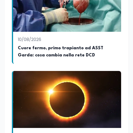
accessibile. Su edunews24.it si occupa di
scuola e università, con un focus sui
temi della tecnologia, della ricerca e
dell’innovazione scientifica,
promuovendo una divulgazione chiara,
accessibile e basata su fonti scientifiche
10/08/2026
affidabili. Tra le sue principali passioni
figurano lo sport e la musica, che
Cuore fermo, primo trapianto ad ASST
rappresentano per lei importanti
Garda: cosa cambia nella rete DCD
strumenti di equilibrio, disciplina ed
energia.