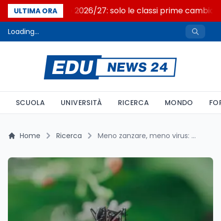
Nuovo curricolo 2026/27: solo le classi prime cambian
ULTIMA ORA
Loading...
SCUOLA
UNIVERSITÀ
RICERCA
MONDO
FO
Home
Ricerca
Meno zanzare, meno virus: il piano Verily contro dengue e Zika