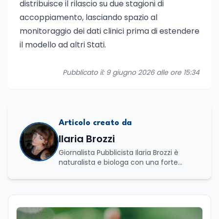
distribuisce il rilascio su due stagioni di
accoppiamento, lasciando spazio al
monitoraggio dei dati clinici prima di estendere
il modello ad altri Stati.
Pubblicato il: 9 giugno 2026 alle ore 15:34
Articolo creato da
Ilaria Brozzi
Giornalista Pubblicista Ilaria Brozzi è
naturalista e biologa con una forte
passione per la divulgazione scientifica.
Laureata in Scienze Naturali e in
Genetica e Biologia Molecolare, nel corso
del suo percorso accademico e
professionale ha approfondito lo studio