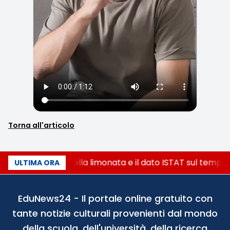
Torna all'articolo
La denuncia della limonata e il dato ISTAT sul tempo o
ULTIMA ORA
EduNews24 - Il portale online gratuito con
tante notizie culturali provenienti dal mondo
della scuola, dell'università, della ricerca