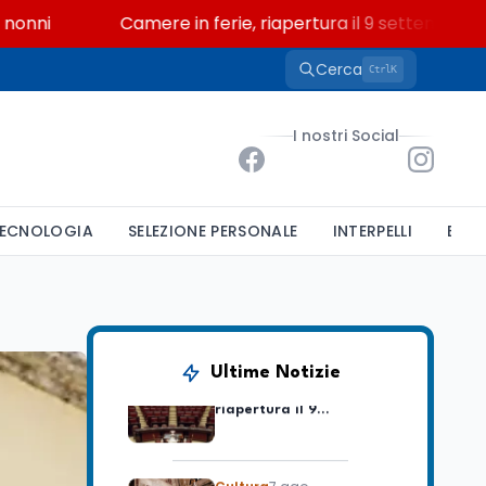
i
Camere in ferie, riapertura il 9 settembre tra leg
Cerca
K
Ctrl
Scuola
7 ago
“Noi siamo le Scuole”:
I nostri Social
sport e musica a San
Miniato, STEM a Lerici
con il progetto del Mim
Mondo
7 ago
ECNOLOGIA
SELEZIONE PERSONALE
INTERPELLI
BAND
Sparatoria a Bangkok:
studente 14enne uccide
5 insegnanti e i nonni
Editoriali
7 ago
Camere in ferie,
Ultime Notizie
riapertura il 9
settembre tra legge
elettorale e Rai. La
premier Meloni attesa a
Cultura
7 ago
Bari il 4 settembre per