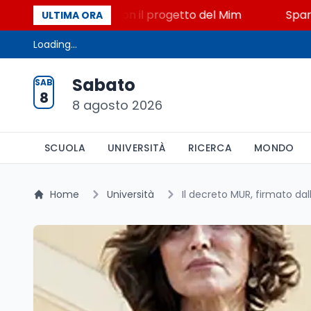
o, STEM a Lerici con il progetto del Mim
Sparatoria
ULTIMA ORA
Loading...
Sabato
SAB
8
8 agosto 2026
SCUOLA
UNIVERSITÀ
RICERCA
MONDO
Home
Università