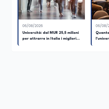
attraverso gli usi, le abitudini e i protag
e culturale. Pugliese di nascita, vivo a Rom
06/08/2026
06/08/
Università: dal MUR 25,5 milioni
Quanto
per attrarre in Italia i migliori
l'unive
giovani ricercatori
dicono 