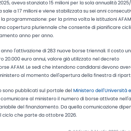
2025, aveva stanziato 15 milioni per la sola annualità 2025
e a 17 milioni e viene stabilizzata su sei anni consecutivi
 la programmazione: per la prima volta le istituzioni AFA
a copertura pluriennale che consente di pianificare cicli
ziamento anno per anno.
 anno l'attivazione di 283 nuove borse triennali. Il costo un
ro 20.000 euro annui, valore già utilizzato nel decreto
 borse AFAM. Le sedi che intendono candidarsi devono ave
nistero al momento dell'apertura della finestra di ripart
rto sono pubblicati sul portale del
Ministero dell'Università e
comunicare al ministero il numero di borse attivate nell'
iabile del finanziamento. Da quella comunicazione dipen
nel ciclo che parte da ottobre 2026.