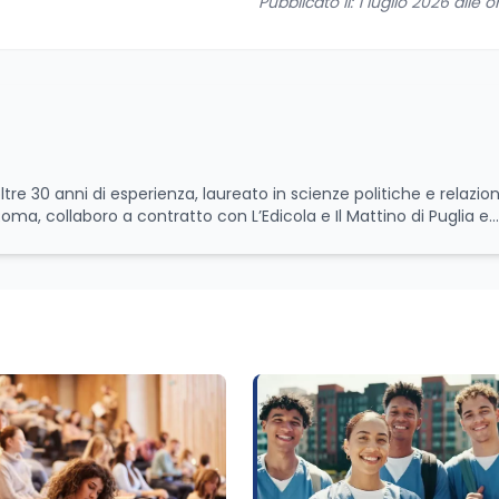
Pubblicato il: 1 luglio 2026 alle o
ltre 30 anni di esperienza, laureato in scienze politiche e relazion
 Roma, collaboro a contratto con L’Edicola e Il Mattino di Puglia e
itica relativa ai temi
le attività istituzionali con un focus sia sulle iniziative e sui pro
ll’Università e della Ricerca e della Cultura che su quelle delle
l Senato della Repubblica. Inoltre, sono amministratore
tampa pubblici e privati e sviluppo programmi di valorizzazione cul
a Il Castello editore e Dal Rosso al Nero. Ho partecipato al volume
 e da Giubilei Regnani editore sui trent’anni dalla fondazione di A
erimento all’export del Made in Italy e al contrasto dell’Italian s
aliane all’estero. Appassionato di storia, di sociologia e di co
zioni giornalistiche i cambiamenti della società italiana e intern