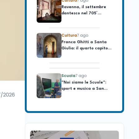
Ravenna, il settembre
celebrare il governo più
dantesco nel 705°
longevo dell’Italia
anniversario della morte
repubblicana
del Sommo Poeta
Cultura
7 ago
Franca Ghitti a Santa
Giulia: il quarto capitolo
dei Palcoscenici
Scuola
7 ago
“Noi siamo le Scuole”:
sport e musica a San
Miniato, STEM a Lerici
7/2026
con il progetto del Mim
Mondo
7 ago
,
Sparatoria a Bangkok:
studente 14enne uccide
5 insegnanti e i nonni
Editoriali
7 ago