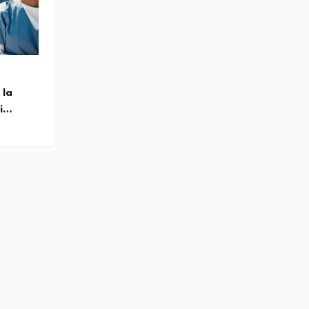
 sociale
 la
i
ltro