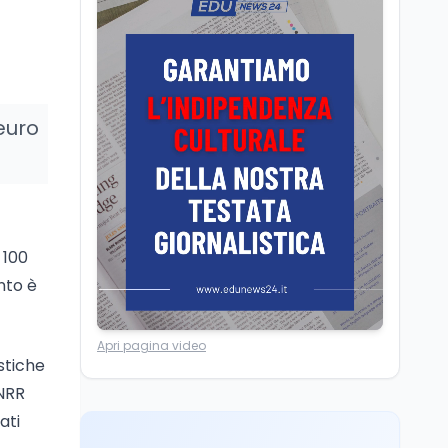
Camere in ferie,
riapertura il 9
settembre tra legge
elettorale e Rai. La
premier Meloni attesa a
Cultura
7 ago
 euro
Bari il 4 settembre per
Ravenna, il settembre
celebrare il governo più
dantesco nel 705°
longevo dell’Italia
anniversario della morte
repubblicana
del Sommo Poeta
Cultura
7 ago
Franca Ghitti a Santa
 100
Giulia: il quarto capitolo
nto è
dei Palcoscenici
Scuola
7 ago
Apri pagina video
“Noi siamo le Scuole”:
istiche
sport e musica a San
PNRR
Miniato, STEM a Lerici
ati
con il progetto del Mim