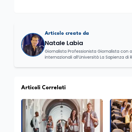
Articolo creato da
Natale Labia
Giornalista Professionista Giornalista con o
internazionali all’Università La Sapienza di
Basilicata dove mi occupo di politica e di economia. Per Edunews24 curo l’informazione pol
dell’Istruzione. In particolare, scrivendo del
dei Ministeri dell’Istruzione e del Merito, de
commissioni parlamentari della Camera dei deputati e de
unico di Italialab srl con cui curo uffici s
Articoli Correlati
di promozione territoriale. In passato ho collaborato con testate nazionali e regionali, in particolare pugliesi, e ho
scritto i volumi Il sindaco di Tutti, edito d
collettivo edito dalla Fondazione Tatarella
nazionale. Per tre legislature sono stato collaboratore parlamentare occupandomi di legge di bilancio e di
politiche agroalimentari con particolare rif
collaborando con le Camera di commercio it
spesso racconto all’interno delle collabora