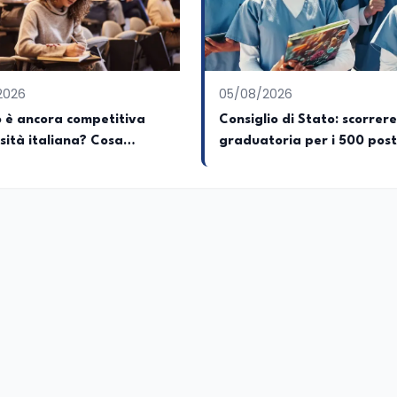
onisti che hanno accompagnato negli anni lo sviluppo e la crescita
a o in un ipotetico altrove.
2026
05/08/2026
 è ancora competitiva
Consiglio di Stato: scorrere
rsità italiana? Cosa
graduatoria per i 500 post
i dati 2026
vacanti dopo il semestre fi