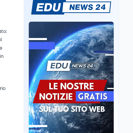
Mondo
7 ago
Sparatoria a Bangkok:
studente 14enne uccide
5 insegnanti e i nonni
ato:
Editoriali
7 ago
l
Camere in ferie,
se
riapertura il 9
settembre tra legge
in
elettorale e Rai. La
premier Meloni attesa a
Cultura
7 ago
Bari il 4 settembre per
Ravenna, il settembre
celebrare il governo più
dantesco nel 705°
longevo dell’Italia
anniversario della morte
rio
repubblicana
del Sommo Poeta
Cultura
7 ago
Franca Ghitti a Santa
Giulia: il quarto capitolo
dei Palcoscenici