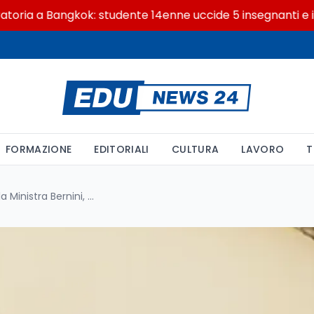
 a Bangkok: studente 14enne uccide 5 insegnanti e i nonn
FORMAZIONE
EDITORIALI
CULTURA
LAVORO
T
Il decreto MUR, firmato dalla Ministra Bernini, ripartisce 17 milioni l'anno per le borse AFAM per un totale di oltre 100 milioni di euro