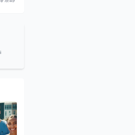
re 19:49
i
grammi
turale e
lleanza
ounding,
stume,
azionale