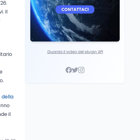
/26.
. Il
M
Guarda il video del plugin API
itario
re
o.
 della
anno
de il