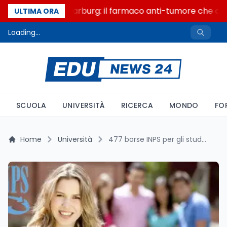
Un secolo di Warburg: il farmaco anti-tumore che accen
ULTIMA ORA
Loading...
SCUOLA
UNIVERSITÀ
RICERCA
MONDO
FO
Home
Università
477 borse INPS per gli studenti universitari, domande entro il 30 luglio