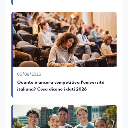
pugliesi, e ho scritto i volumi Il sindaco di
Tutti, edito da Il Castello editore e Dal
Rosso al Nero. Ho partecipato al volume
collettivo edito dalla Fondazione
Tatarella e da Giubilei Regnani editore sui
trent’anni dalla fondazione di Alleanza
nazionale. Per tre legislature sono stato
collaboratore parlamentare
occupandomi di legge di bilancio e di
politiche agroalimentari con particolare
riferimento all’export del Made in Italy e
al contrasto dell’Italian sounding,
collaborando con le Camera di
06/08/2026
commercio italiane all’estero.
Quanto è ancora competitiva l'università
Appassionato di storia, di sociologia e di
italiana? Cosa dicono i dati 2026
costume, spesso racconto all’interno
delle collaborazioni giornalistiche i
cambiamenti della società italiana e
internazionale attraverso gli usi, le
abitudini e i protagonisti che hanno
accompagnato negli anni lo sviluppo e la
crescita sociale e culturale. Pugliese di