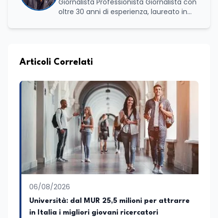
Giornalista Professionista Giornalista con
oltre 30 anni di esperienza, laureato in
scienze politiche e relazioni internazionali
all’Università La Sapienza di Roma,
collaboro a contratto con L’Edicola e Il
Mattino di Puglia e Basilicata dove mi
occupo di politica e di economia. Per
Articoli Correlati
Edunews24 curo l’informazione politica
relativa ai temi dell’Istruzione. In
particolare, scrivendo delle attività
istituzionali con un focus sia sulle
iniziative e sui programmi dei Ministeri
dell’Istruzione e del Merito, dell’Università
e della Ricerca e della Cultura che su
quelle delle commissioni parlamentari
della Camera dei deputati e del Senato
della Repubblica. Inoltre, sono
amministratore unico di Italialab srl con
cui curo uffici stampa pubblici e privati e
06/08/2026
sviluppo programmi di valorizzazione
culturale e di promozione territoriale. In
Università: dal MUR 25,5 milioni per attrarre
passato ho collaborato con testate
in Italia i migliori giovani ricercatori
nazionali e regionali, in particolare