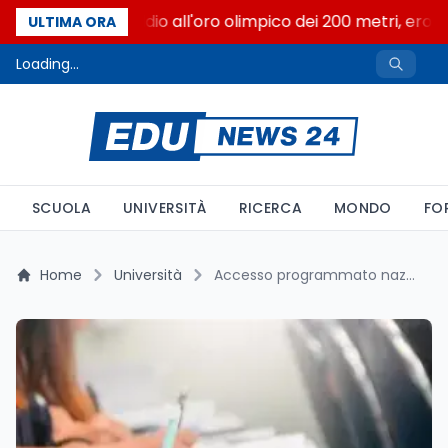
Livio Berruti, addio all'oro olimpico dei 200 metri, eroe 
ULTIMA ORA
Loading...
SCUOLA
UNIVERSITÀ
RICERCA
MONDO
FO
Home
Università
Accesso programmato nazionale 2026/2027: il calendario del MUR