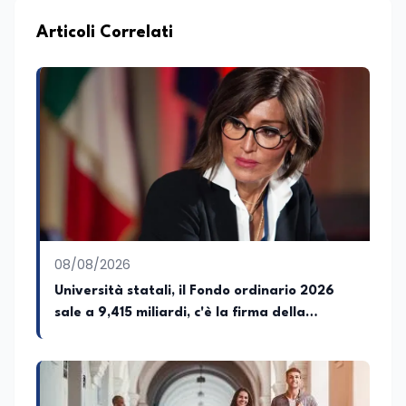
Mattino di Puglia e Basilicata dove mi
occupo di politica e di economia. Per
Articoli Correlati
Edunews24 curo l’informazione politica
relativa ai temi dell’Istruzione. In
particolare, scrivendo delle attività
istituzionali con un focus sia sulle
iniziative e sui programmi dei Ministeri
dell’Istruzione e del Merito, dell’Università
e della Ricerca e della Cultura che su
quelle delle commissioni parlamentari
della Camera dei deputati e del Senato
della Repubblica. Inoltre, sono
amministratore unico di Italialab srl con
cui curo uffici stampa pubblici e privati e
08/08/2026
sviluppo programmi di valorizzazione
culturale e di promozione territoriale. In
Università statali, il Fondo ordinario 2026
passato ho collaborato con testate
sale a 9,415 miliardi, c'è la firma della
nazionali e regionali, in particolare
ministra Bernini sul decreto
pugliesi, e ho scritto i volumi Il sindaco di
Tutti, edito da Il Castello editore e Dal
Rosso al Nero. Ho partecipato al volume
collettivo edito dalla Fondazione