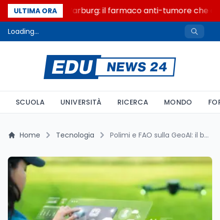
Un secolo di Warburg: il farmaco anti-tumore che acce
ULTIMA ORA
Loading...
SCUOLA
UNIVERSITÀ
RICERCA
MONDO
FO
Home
Tecnologia
Polimi e FAO sulla GeoAI: il banco di prova è la fame in 84 Paesi