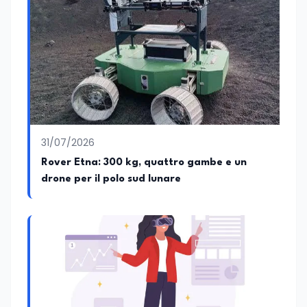
conseguito la Laurea in Economia e
Commercio (quadriennale, Vecchio
Ordinamento), la Laurea Magistrale in
Relazioni Internazionali (LM-52) con la
votazione di 110/110 e lode, e la Laurea
Magistrale in Scienze Geografiche (LM-
80). Un trittico di competenze che gli
consente di leggere i fenomeni
contemporanei con una prospettiva che
abbraccia le dinamiche economiche, le
31/07/2026
relazioni tra Stati e le dimensioni spaziali
e territoriali della società. Nel corso della
Rover Etna: 300 kg, quattro gambe e un
sua carriera ha maturato una
drone per il polo sud lunare
significativa esperienza nella
comunicazione istituzionale e politica,
collaborando con emittenti televisive e
testate della carta stampata. Questa
esperienza sul campo gli ha conferito
una padronanza trasversale dei linguaggi
mediatici, dalla televisione al digitale.
Attualmente ricopre il ruolo di Direttore
Responsabile di EduNews24.it, testata