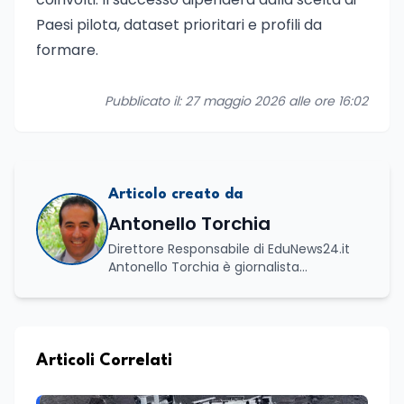
Paesi pilota, dataset prioritari e profili da
formare.
Pubblicato il: 27 maggio 2026 alle ore 16:02
Articolo creato da
Antonello Torchia
Direttore Responsabile di EduNews24.it
Antonello Torchia è giornalista
professionista, politologo e geografo,
con un percorso formativo e
professionale di ampio respiro che
integra competenze in ambito
economico, geopolitico, comunicativo e
Articoli Correlati
territoriale. Vanta una solida formazione
accademica multidisciplinare: ha