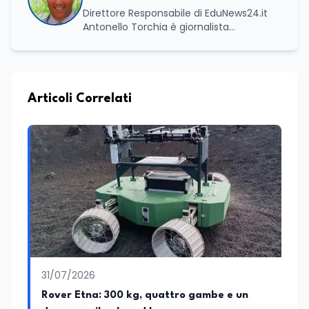
Direttore Responsabile di EduNews24.it
Antonello Torchia è giornalista
professionista, politologo e geografo,
con un percorso formativo e
professionale di ampio respiro che
integra competenze in ambito
economico, geopolitico, comunicativo e
Articoli Correlati
territoriale. Vanta una solida formazione
accademica multidisciplinare: ha
conseguito la Laurea in Economia e
Commercio (quadriennale, Vecchio
Ordinamento), la Laurea Magistrale in
Relazioni Internazionali (LM-52) con la
votazione di 110/110 e lode, e la Laurea
Magistrale in Scienze Geografiche (LM-
80). Un trittico di competenze che gli
consente di leggere i fenomeni
contemporanei con una prospettiva che
abbraccia le dinamiche economiche, le
31/07/2026
relazioni tra Stati e le dimensioni spaziali
e territoriali della società. Nel corso della
Rover Etna: 300 kg, quattro gambe e un
sua carriera ha maturato una