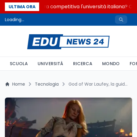
Quanto è ancora competitiva l'università italiana? Cosa
ULTIMA ORA
Loading...
SCUOLA
UNIVERSITÀ
RICERCA
MONDO
FO
Home
Tecnologia
God of War Laufey, la guida al nuovo capitolo PS5