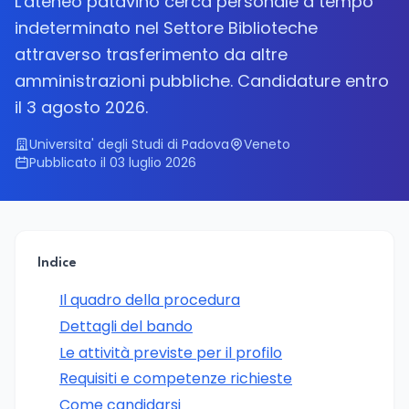
L'ateneo patavino cerca personale a tempo
indeterminato nel Settore Biblioteche
attraverso trasferimento da altre
amministrazioni pubbliche. Candidature entro
il 3 agosto 2026.
Universita' degli Studi di Padova
Veneto
Pubblicato il 03 luglio 2026
Indice
Il quadro della procedura
Dettagli del bando
Le attività previste per il profilo
Requisiti e competenze richieste
Come candidarsi