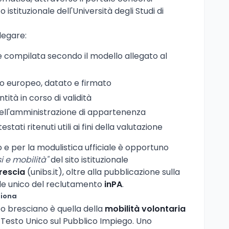
zo istituzionale dell'Università degli Studi di
llegare:
compilata secondo il modello allegato al
o europeo, datato e firmato
ità in corso di validità
dell'amministrazione di appartenenza
testati ritenuti utili ai fini della valutazione
so e per la modulistica ufficiale è opportuno
i e mobilità"
del sito istituzionale
Brescia
(unibs.it), oltre alla pubblicazione sulla
le unico del reclutamento
inPA
.
ziona
o bresciano è quella della
mobilità volontaria
el Testo Unico sul Pubblico Impiego. Uno