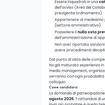
Essere inquadrati in una
ca
dell'avviso (Area dei Colla
previgente ordinamento)
Appartenere al medesimo
(settore amministrativo)
Possedere il
nulla osta pre
dell'amministrazione di ap
Non aver riportato sanzioni
avere procedimenti discipli
Dal punto di vista delle compete
ha già maturato esperienza in 
media management, organizzaz
verranno con ogni probabilità va
colloquio.
Come candidarsi
La domanda di partecipazion
agosto 2026
. Trattandosi di u
invio più probabile è quella te