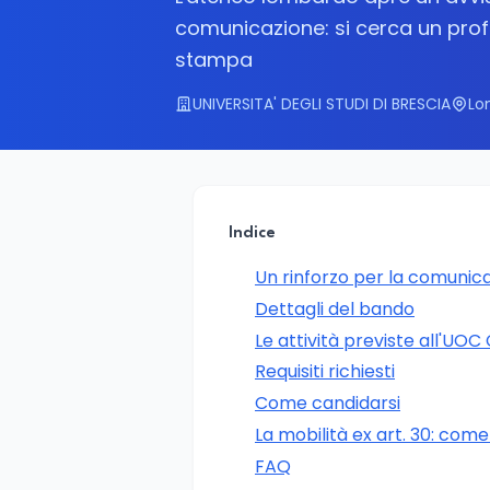
comunicazione: si cerca un profil
stampa
UNIVERSITA' DEGLI STUDI DI BRESCIA
Lo
Indice
Un rinforzo per la comunic
Dettagli del bando
Le attività previste all'UO
Requisiti richiesti
Come candidarsi
La mobilità ex art. 30: come
FAQ