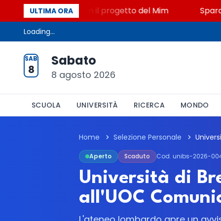
to, STEM a Lerici con il progetto del Mim
Sparatori
ULTIMA ORA
Loading...
Sabato
SAB
8
8 agosto 2026
SCUOLA
UNIVERSITÀ
RICERCA
MONDO
Home
Selezione Personale
Aperto
Scaduto
Cod. unibs-2026-00
Università di Br
all'UOC Comunic
L'ateneo lombardo apre un avviso 