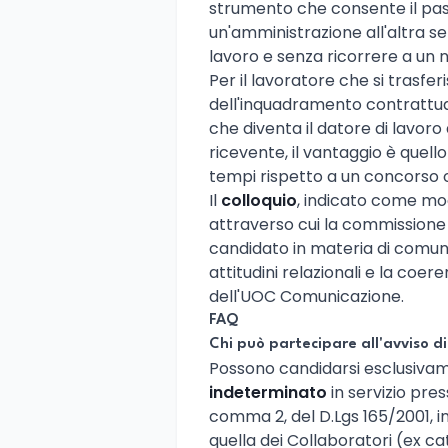
strumento che consente il pas
un'amministrazione all'altra se
lavoro e senza ricorrere a un
Per il lavoratore che si trasf
dell'inquadramento contrattuale
che diventa il datore di lavoro a
ricevente, il vantaggio è quell
tempi rispetto a un concorso o
Il
colloquio
, indicato come mod
attraverso cui la commissione
candidato in materia di comuni
attitudini relazionali e la coe
dell'UOC Comunicazione.
FAQ
Chi può partecipare all'avviso di 
Possono candidarsi esclusiva
indeterminato
in servizio pres
comma 2, del D.Lgs 165/2001, i
quella dei Collaboratori (ex c