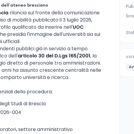
 dell'ateneo bresciano
Pub
scia
rilancia sul fronte della comunicazione
Sca
so di mobilità pubblicato il 3 luglio 2026,
ilo qualificato da inserire nell'
UOC
Sta
che presidia l'immagine dell'università sia sui
 ufficiali.
ndenti pubblici già in servizio a tempo
co dell'
articolo 30 del D.Lgs 165/2001
, la
ARE
io diretto di personale tra amministrazioni.
Av
 anni ha assunto crescente centralità nelle
comparto università e ricerca.
enziali della procedura:
degli Studi di Brescia
-2026-004
boratori, settore amministrativo