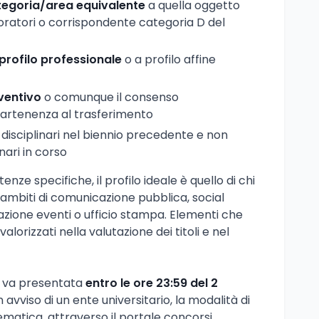
tegoria/area equivalente
a quella oggetto
boratori o corrispondente categoria D del
profilo professionale
o a profilo affine
ventivo
o comunque il consenso
partenenza al trasferimento
 disciplinari nel biennio precedente e non
nari in corso
nze specifiche, il profilo ideale è quello di chi
ambiti di comunicazione pubblica, social
ione eventi o ufficio stampa. Elementi che
lorizzati nella valutazione dei titoli e nel
e va presentata
entro le ore 23:59 del 2
n avviso di un ente universitario, la modalità di
lematica, attraverso il portale concorsi