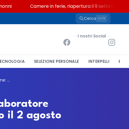
i
Camere in ferie, riapertura il 9 settembre tra le
Cerca
K
Ctrl
I nostri Social
ECNOLOGIA
SELEZIONE PERSONALE
INTERPELLI
BAND
Università di Brescia, mobilità per un collaboratore all'UOC Comunicazione: candidature entro il 2 agosto
laboratore
 il 2 agosto