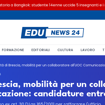
a a Bangkok: studente 14enne uccide 5 insegnanti e i nonn
FORMAZIONE
EDITORIALI
CULTURA
LAVORO
T
4
escia, mobilità per un col
azione: candidature entro
ex art. 30 D.Lgs 165/2001 per rafforzare l'ufficio