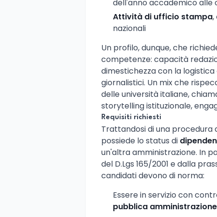
dell'anno accademico alle 
Attività di ufficio stampa
,
nazionali
Un profilo, dunque, che richi
competenze: capacità redaziona
dimestichezza con la logistic
giornalistici. Un mix che rispec
delle università italiane, ch
storytelling istituzionale, eng
Requisiti richiesti
Trattandosi di una procedura di
possiede lo status di
dipenden
un'altra amministrazione. In par
del D.Lgs 165/2001 e dalla prassi
candidati devono di norma:
Essere in servizio con con
pubblica amministrazione