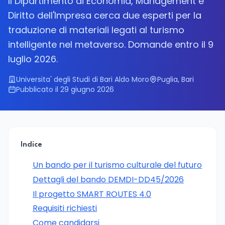
Il Dipartimento di Economia, Management e
Diritto dell'Impresa cerca due esperti per la
traduzione di materiali legati al turismo
intelligente nel metaverso. Domande entro il 9
luglio 2026.
Universita' degli Studi di Bari Aldo Moro
Puglia, Bari
Pubblicato il 29 giugno 2026
Indice
Un bando per il turismo culturale del futuro
Dettagli del bando DEMDI-DD45/2026
Il progetto SMART ROUTES 4.0
Requisiti richiesti
Come candidarsi