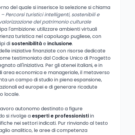
erno del quale si inserisce la selezione si chiama
Percorsi turistici intelligenti, sostenibili e
 valorizzazione del patrimonio culturale
cipa l'ambizione: utilizzare ambienti virtuali
rienza turistica nel capoluogo pugliese, con
ipi di
sostenibilità
e
inclusione
.
elle iniziative finanziate con risorse dedicate
, come testimoniato dal Codice Unico di Progetto
gnato all'iniziativa. Per gli atenei italiani, e in
 di area economica e manageriale, il metaverso
nta un campo di studio in piena espansione,
azionali ed europei e di generare ricadute
o locale.
 lavoro autonomo destinato a figure
do si rivolge a
esperti e professionisti
in
he nei settori indicati. Pur rinviando al testo
taglio analitico, le aree di competenza