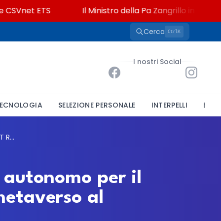
SVnet ETS
Il Ministro della Pa Zangrillo in Parlamento
Cerca
K
Ctrl
I nostri Social
ECNOLOGIA
SELEZIONE PERSONALE
INTERPELLI
BAND
Università di Bari, due contratti di lavoro autonomo per il progetto SMART ROUTES 4.0: turismo e metaverso al centro
o autonomo per il
etaverso al