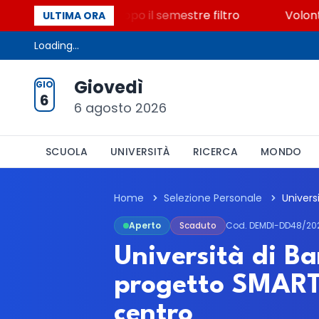
500 posti vacanti dopo il semestre filtro
Volontaria
ULTIMA ORA
Loading...
Giovedì
GIO
6
6 agosto 2026
SCUOLA
UNIVERSITÀ
RICERCA
MONDO
Home
Selezione Personale
Aperto
Scaduto
Cod. DEMDI-DD48/20
Università di Ba
progetto SMART
centro