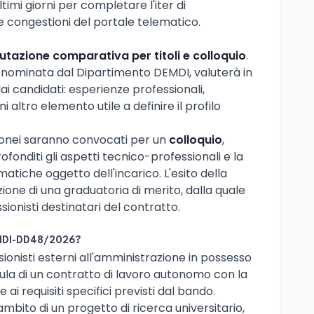
imi giorni per completare l'iter di
 congestioni del portale telematico.
utazione comparativa per titoli e colloquio
.
nominata dal Dipartimento DEMDI, valuterà in
dai candidati: esperienze professionali,
 altro elemento utile a definire il profilo
 idonei saranno convocati per un
colloquio
,
fonditi gli aspetti tecnico-professionali e la
atiche oggetto dell'incarico. L'esito della
one di una graduatoria di merito, dalla quale
sionisti destinatari del contratto.
EMDI-DD48/2026?
ionisti esterni all'amministrazione in possesso
tipula di un contratto di lavoro autonomo con la
ai requisiti specifici previsti dal bando.
ambito di un progetto di ricerca universitario,