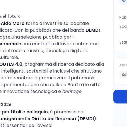
del futuro
Pub
ri Aldo Moro
torna a investire sul capitale
Sca
licata. Con la pubblicazione del bando
DEMDI-
 apre una selezione pubblica per il
Sta
 personale
con contratto di lavoro autonomo,
 intreccia turismo, tecnologie digitali e
ulturale.
OUTES 4.0
, programma di ricerca dedicato alla
ARE
 intelligenti, sostenibili e inclusivi che sfruttano
Se
 per raccontare e promuovere il patrimonio
i sperimentazione che colloca Bari tra le città
are innovazione tecnologica e
heritage
/2026
 per titoli e colloquio
, è promossa dal
anagement e Diritto dell'Impresa (DEMDI)
tti essenziali dell'avviso: