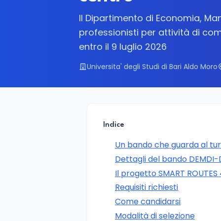
Il Dipartimento di Economia, Ma
professionisti per attività di 
entro il 9 luglio 2026
Universita' degli Studi di Bari Aldo Moro
Indice
Un bando che guarda al tur
Dettagli del bando DEMDI
Il progetto SMART ROUTES 
Requisiti richiesti
Come candidarsi
Modalità di selezione