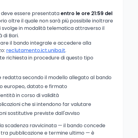
e deve essere presentata
entro le ore 21:59 del
io oltre il quale non sarà più possibile inoltrare
 svolge in modalità telematica attraverso il
 di Bari.
tare il bando integrale e accedere alla
zo:
reclutamento.ict.uniba.it
.
 richiesta in procedure di questo tipo
redatta secondo il modello allegato al bando
o europeo, datato e firmato
ntità in corso di validità
blicazioni che si intendono far valutare
ioni sostitutive previste dall'avviso
 la scadenza ravvicinata — il bando concede
tra pubblicazione e termine ultimo — è