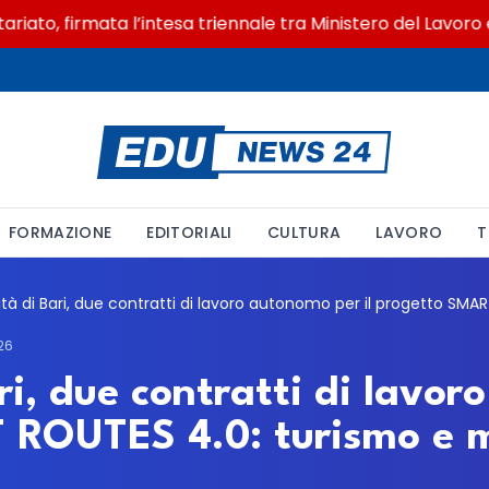
to, firmata l’intesa triennale tra Ministero del Lavoro e C
FORMAZIONE
EDITORIALI
CULTURA
LAVORO
T
26
ri, due contratti di lavor
 ROUTES 4.0: turismo e m