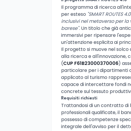
Il progetto SMART ROUTES 4.0
Il programma di ricerca all'int
per esteso
"SMART ROUTES 4.0 – 
inclusivi nel metaverso per la
barese"
. Un titolo che già anti
immersivi per ripensare l'espe
un'attenzione esplicita ai princ
Il progetto si muove nel solco d
alla ricerca e all'innovazione
(
CUP F61B23000370006
) asse
particolare per i dipartimenti
applicato al turismo rapprese
capace di intercettare fondi n
concrete sul tessuto produttiv
Requisiti richiesti
Trattandosi di un contratto di
professionali qualificate, il ban
possesso di competenze specific
integrale dell'avviso per il det