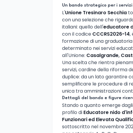
Un bando strategico per i servizi
L'
Unione Tresinaro Secchia
to
con una selezione che riguarda un
italiani: quello dell'
educatore di
con il codice
CCCRS2026-14
,
formazione di una graduatoria 
determinato nei servizi educat
all'Unione:
Casalgrande, Caste
Una scelta che rientra piename
servizi, cardine della riforma de
duplice: da un lato garantire co
semplificare le procedure di 
unica tra amministrazioni cont
Dettagli del bando e figure rice
Stando a quanto emerge dagli at
profilo di
Educatore nido d'in
Funzionari ed Elevata Qualif
sottoscritto nel novembre 2022