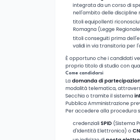
integrata da un corso di sp
nell'ambito delle discipline r
titoli equipollenti riconosci
Romagna (Legge Regionale 1
titoli conseguiti prima dell
validi in via transitoria per 
È opportuno che i candidati ve
proprio titolo di studio con qu
Come candidarsi
La
domanda di partecipazio
modalità telematica, attravers
Secchia o tramite il sistema
in
Pubblica Amministrazione prev
Per accedere alla procedura s
credenziali
SPID
(Sistema Pu
d'Identità Elettronica) o
CN
un indirizzo di
posta elettro