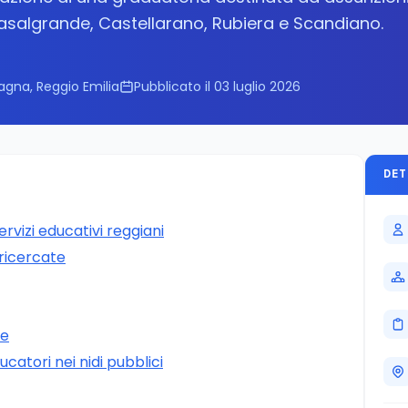
asalgrande, Castellarano, Rubiera e Scandiano.
agna, Reggio Emilia
Pubblicato il 03 luglio 2026
DET
rvizi educativi reggiani
 ricercate
ne
ucatori nei nidi pubblici