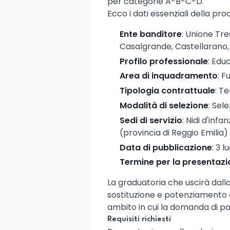
per categorie A-B-C-D.
Ecco i dati essenziali della pro
Ente banditore
: Unione Tr
Casalgrande, Castellarano,
Profilo professionale
: Edu
Area di inquadramento
: F
Tipologia contrattuale
: T
Modalità di selezione
: Sel
Sedi di servizio
: Nidi d'inf
(provincia di Reggio Emilia)
Data di pubblicazione
: 3 l
Termine per la presentaz
La graduatoria che uscirà dalla
sostituzione e potenziamento d
ambito in cui la domanda di po
Requisiti richiesti