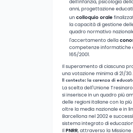
dell'infanzia, psicologia dell
anni, progettazione educativa
un
colloquio orale
finalizz
la capacità di gestione del
quadro normativo nazionale
l'accertamento della
conos
competenze informatiche di 
165/2001.
Il superamento di ciascuna pr
una votazione minima di 21/30.
Il contesto: la carenza di educato
La scelta dell'Unione Tresinaro
si inserisce in un quadro più amp
delle regioni italiane con la più
oltre la media nazionale e in l
Barcellona nel 2002 e successi
sistema integrato di educazio
Il
PNRR
, attraverso la Missione