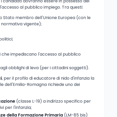
, i candidati dovranno essere in possesso dei
 l'accesso al pubblico impiego. Tra questi:
uno Stato membro dell'Unione Europea (con le
a normativa vigente);
olitici;
;
 che impediscano l'accesso al pubblico
gli obblighi di leva (per i cittadini soggetti).
i
, per il profilo di educatore di nido d'infanzia la
le dell'Emilia-Romagna richiede uno dei
ucazione
(classe L-19) a indirizzo specifico per
i per l'infanzia;
nze della Formazione Primaria
(LM-85 bis)