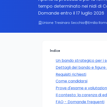
tempo determinato nei nidi di C
Domande entro il 17 luglio 2026
Unione Tresinaro Secchia
Emilia Rom
Indice
Un bando strategico per i se
Dettagli del bando e figure
Requisiti richiesti
Come candidarsi
Prove d'esame e valutazio
Il contesto: la carenza di ed
FAQ - Domande frequenti