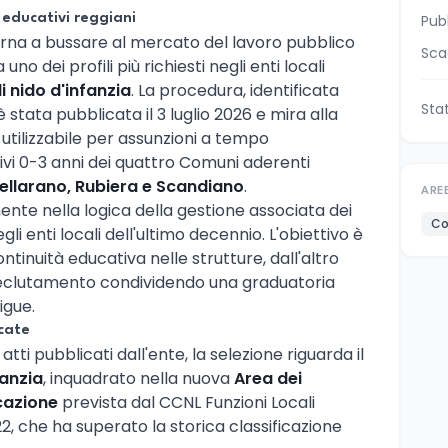
 educativi reggiani
Pub
rna a bussare al mercato del lavoro pubblico
Sca
o dei profili più richiesti negli enti locali
 nido d'infanzia
. La procedura, identificata
Sta
 è stata pubblicata il 3 luglio 2026 e mira alla
utilizzabile per assunzioni a tempo
ivi 0-3 anni dei quattro Comuni aderenti
llarano, Rubiera e Scandiano
.
ARE
nte nella logica della gestione associata dei
Co
gli enti locali dell'ultimo decennio. L'obiettivo è
ntinuità educativa nelle strutture, dall'altro
reclutamento condividendo una graduatoria
igue.
rcate
ti pubblicati dall'ente, la selezione riguarda il
fanzia
, inquadrato nella nuova
Area dei
icazione
prevista dal CCNL Funzioni Locali
, che ha superato la storica classificazione