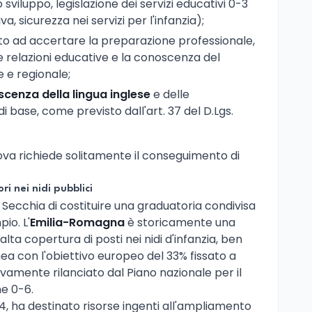
o sviluppo, legislazione dei servizi educativi 0-3
, sicurezza nei servizi per l'infanzia);
ato ad accertare la preparazione professionale,
le relazioni educative e la conoscenza del
 e regionale;
cenza della lingua inglese
e delle
base, come previsto dall'art. 37 del D.Lgs.
ova richiede solitamente il conseguimento di
ri nei nidi pubblici
 Secchia di costituire una graduatoria condivisa
io. L'
Emilia-Romagna
è storicamente una
 alta copertura di posti nei nidi d'infanzia, ben
inea con l'obiettivo europeo del 33% fissato a
vamente rilanciato dal Piano nazionale per il
ne 0-6.
 4, ha destinato risorse ingenti all'ampliamento