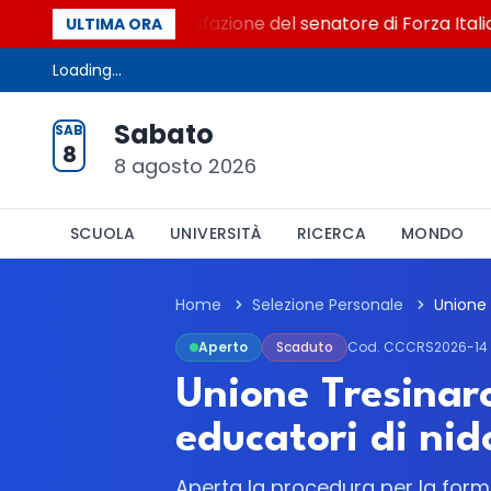
o al Senato. La soddisfazione del senatore di Forza Italia, M
ULTIMA ORA
Loading...
Sabato
SAB
8
8 agosto 2026
SCUOLA
UNIVERSITÀ
RICERCA
MONDO
Home
Selezione Personale
Aperto
Scaduto
Cod. CCCRS2026-14
Unione Tresinaro
educatori di nid
Aperta la procedura per la form