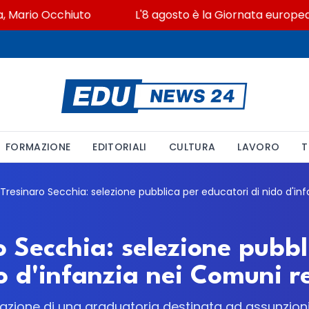
ario Occhiuto
L'8 agosto è la Giornata europea in m
FORMAZIONE
EDITORIALI
CULTURA
LAVORO
T
 Secchia: selezione pubbl
o d'infanzia nei Comuni r
azione di una graduatoria destinata ad assunzion