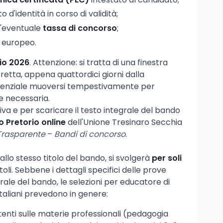
d'identità in corso di validità;
l'eventuale
tassa di concorso
;
o europeo.
lio 2026
. Attenzione: si tratta di una finestra
etta, appena quattordici giorni dalla
ssenziale muoversi tempestivamente per
e necessaria.
va e per scaricare il testo integrale del bando
o Pretorio online
dell'Unione Tresinaro Secchia
Trasparente
–
Bandi di concorso
.
llo stesso titolo del bando, si svolgerà
per soli
toli. Sebbene i dettagli specifici delle prove
rale del bando, le selezioni per educatore di
 italiani prevedono in genere:
enti sulle materie professionali (pedagogia