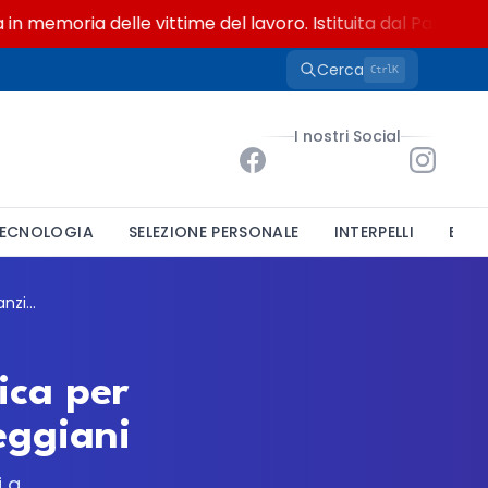
emoria delle vittime del lavoro. Istituita dal Parlamento d
Cerca
K
Ctrl
I nostri Social
ECNOLOGIA
SELEZIONE PERSONALE
INTERPELLI
BAND
Unione Tresinaro Secchia: selezione pubblica per educatori di nido d'infanzia nei Comuni reggiani
ica per
eggiani
i a