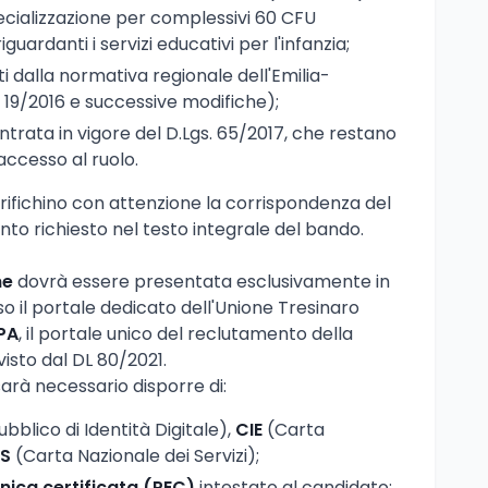
ecializzazione per complessivi 60 CFU
iguardanti i servizi educativi per l'infanzia;
uti dalla normativa regionale dell'Emilia-
9/2016 e successive modifiche);
'entrata in vigore del D.Lgs. 65/2017, che restano
l'accesso al ruolo.
rifichino con attenzione la corrispondenza del
anto richiesto nel testo integrale del bando.
ne
dovrà essere presentata esclusivamente in
o il portale dedicato dell'Unione Tresinaro
PA
, il portale unico del reclutamento della
isto dal DL 80/2021.
arà necessario disporre di:
bblico di Identità Digitale),
CIE
(Carta
S
(Carta Nazionale dei Servizi);
nica certificata (PEC)
intestato al candidato;