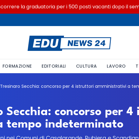
rere la graduatoria per i 500 posti vacanti dopo il semestre
FORMAZIONE
EDITORIALI
CULTURA
LAVORO
T
 Secchia: concorso per 4 i
a tempo indeterminato
oni nei Comuni di Casalgrande, Rubiera e Scandian