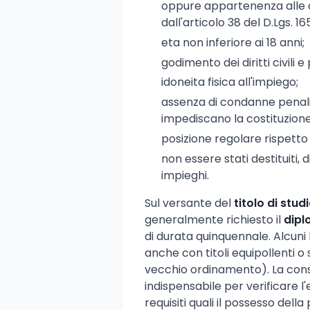
oppure appartenenza alle ca
dall'articolo 38 del D.Lgs. 16
eta non inferiore ai 18 anni;
godimento dei diritti civili e p
idoneita fisica all'impiego;
assenza di condanne penali
impediscano la costituzione
posizione regolare rispetto a
non essere stati destituiti, 
impieghi.
Sul versante del
titolo di stud
generalmente richiesto il
dipl
di durata quinquennale. Alcuni
anche con titoli equipollenti o 
vecchio ordinamento). La con
indispensabile per verificare l'ev
requisiti quali il possesso de