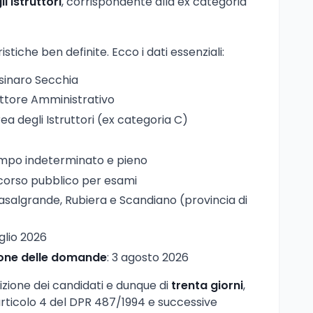
i Istruttori
, corrispondente alla ex categoria
tiche ben definite. Ecco i dati essenziali:
esinaro Secchia
ruttore Amministrativo
rea degli Istruttori (ex categoria C)
empo indeterminato e pieno
corso pubblico per esami
asalgrande, Rubiera e Scandiano (provincia di
uglio 2026
ione delle domande
: 3 agosto 2026
izione dei candidati e dunque di
trenta giorni
,
articolo 4 del DPR 487/1994 e successive