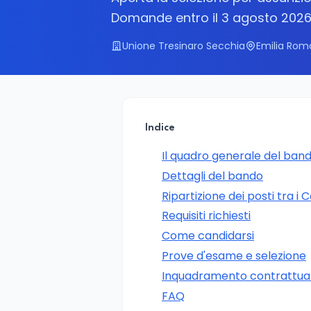
Domande entro il 3 agosto 202
Unione Tresinaro Secchia
Emilia Rom
Indice
Il quadro generale del ban
Dettagli del bando
Ripartizione dei posti tra i
Requisiti richiesti
Come candidarsi
Prove d'esame e selezione
Inquadramento contrattua
FAQ