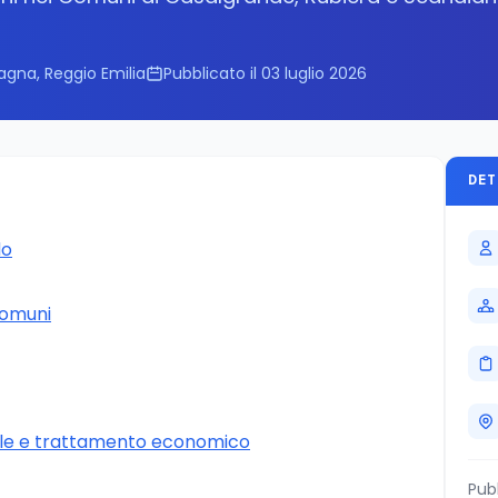
6
agna, Reggio Emilia
Pubblicato il 03 luglio 2026
DET
do
 Comuni
le e trattamento economico
Pub