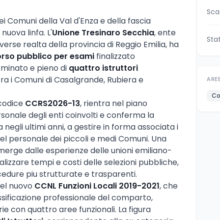
Sca
 Comuni della Val d'Enza e della fascia
ova linfa. L'
Unione Tresinaro Secchia
, ente
Sta
erse realta della provincia di Reggio Emilia, ha
rso pubblico per esami
finalizzato
rminato e pieno di
quattro istruttori
e tra i Comuni di Casalgrande, Rubiera e
ARE
Co
 codice
CCRS2026-13
, rientra nel piano
sonale degli enti coinvolti e conferma la
egli ultimi anni, a gestire in forma associata i
el personale dei piccoli e medi Comuni. Una
erge dalle esperienze delle unioni emiliano-
lizzare tempi e costi delle selezioni pubbliche,
ure piu strutturate e trasparenti.
 del nuovo
CCNL Funzioni Locali 2019-2021
, che
assificazione professionale del comparto,
e con quattro aree funzionali. La figura