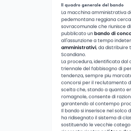
Il quadro generale del bando
La macchina amministrativa dei
pedemontana reggiana cerca nu
sovracomunale che riunisce div
pubblicato un
bando di conco
all'assunzione a tempo indete
amministrativi
, da distribuir
Scandiano.
La procedura, identificata dal
triennale del fabbisogno di per
tendenza, sempre piu marcata n
concorsi per il reclutamento d
scelta che, stando a quanto em
romagnole, consente di raziona
garantendo al contempo proced
Il bando si inserisce nel solco
ha ridisegnato il sistema di cl
sostituendo le vecchie categori