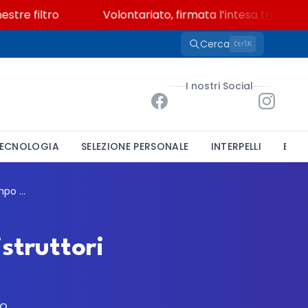
 filtro
Volontariato, firmata l’intesa triennale tr
Cerca
K
Ctrl
I nostri Social
ECNOLOGIA
SELEZIONE PERSONALE
INTERPELLI
BAND
Unione Tresinaro Secchia: concorso per 4 istruttori amministrativi a tempo indeterminato
struttori
o.