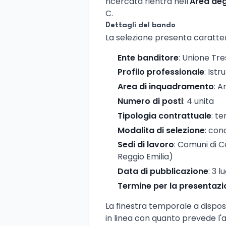
ricercata rientra nell'
Area degl
C.
Dettagli del bando
La selezione presenta caratteris
Ente banditore
: Unione Tr
Profilo professionale
: Ist
Area di inquadramento
: A
Numero di posti
: 4 unita
Tipologia contrattuale
: t
Modalita di selezione
: con
Sedi di lavoro
: Comuni di C
Reggio Emilia)
Data di pubblicazione
: 3 l
Termine per la presentaz
La finestra temporale a dispos
in linea con quanto prevede l'