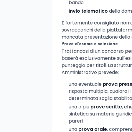
bando;
Invio telematico
della doma
E fortemente consigliato non att
sovraccarichi della piattaforma
mancata presentazione della 
Prove d'esame e selezione
Trattandosi di un concorso per 
baserà esclusivamente sull'esit
punteggio per titoli. La struttura
Amministrativo prevede:
una eventuale
prova prese
risposta multipla, qualora 
determinata soglia stabilit
una o piu
prove scritte
, ch
sintetica su materie giuridi
pareri;
una
prova orale
, comprens