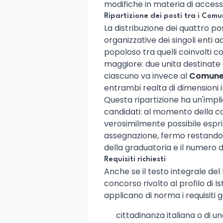
modifiche in materia di access
Ripartizione dei posti tra i Comu
La distribuzione dei quattro po
organizzative dei singoli enti ad
popoloso tra quelli coinvolti co
maggiore: due unita destinate a
ciascuno va invece al
Comune 
entrambi realta di dimensioni 
Questa ripartizione ha un'impl
candidati: al momento della 
verosimilmente possibile espr
assegnazione, fermo restando ch
della graduatoria e il numero di
Requisiti richiesti
Anche se il testo integrale del 
concorso rivolto al profilo di I
applicano di norma i requisiti 
cittadinanza italiana o di u