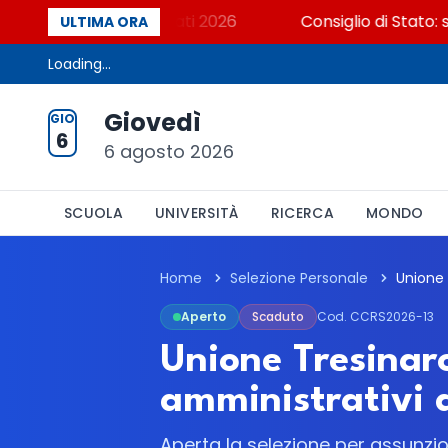
a? Cosa dicono i dati 2026
Consiglio di Stato: scor
ULTIMA ORA
Loading...
Giovedì
GIO
6
6 agosto 2026
SCUOLA
UNIVERSITÀ
RICERCA
MONDO
Home
Selezione Personale
Aperto
Scaduto
Cod. CCRS2026-13
Unione Tresinaro
amministrativi 
Aperta la selezione per assunzi