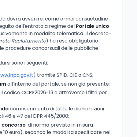
da dovra avvenire, come ormai consuetudine
 seguito dell'entrata a regime del
Portale unico
lusivamente in modalita telematica. Il decreto-
reto Reclutamento
) ha reso obbligatorio
r le procedure concorsuali delle pubbliche
darsi sono i seguenti:
ww.inpa.gov.it
) tramite SPID, CIE o CNS;
lum
all'interno del portale, se non gia presente;
il codice CCRS2026-13 o attraverso i filtri per
nda
con inserimento di tutte le dichiarazioni
icoli 46 e 47 del DPR 445/2000;
i concorso
, di norma prevista in misura
 10 euro), secondo le modalita specificate nel