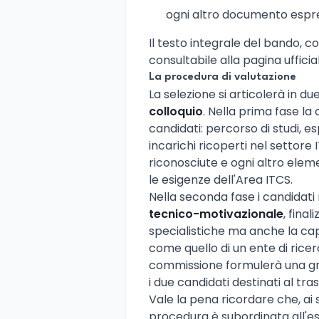
ogni altro documento espre
Il testo integrale del bando, con
consultabile alla pagina ufficia
La procedura di valutazione
La selezione si articolerà in du
colloquio
. Nella prima fase la
candidati: percorso di studi, e
incarichi ricoperti nel settore 
riconosciute e ogni altro eleme
le esigenze dell'Area ITCS.
Nella seconda fase i candidati
tecnico-motivazionale
, fina
specialistiche ma anche la cap
come quello di un ente di ricerc
commissione formulerà una gra
i due candidati destinati al tra
Vale la pena ricordare che, ai s
procedura è subordinata all'esi