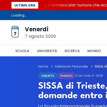
n secolo di Warburg: il farmaco anti-tumore che accende l
ULTIMA ORA
Loading...
Venerdì
VEN
7
7 agosto 2026
SCUOLA
UNIVERSITÀ
RICERCA
MONDO
Home
Selezione Personale
Aperto
Scaduto
Cod. mob-5-2026
SISSA di Trieste
domande entro i
La Scuola Internazionale Superio