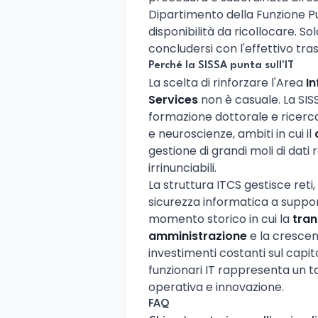
Dipartimento della Funzione Pub
disponibilità da ricollocare. S
concludersi con l'effettivo tra
Perché la SISSA punta sull'IT
La scelta di rinforzare l'Area
I
Services
non è casuale. La SISSA
formazione dottorale e ricerc
e neuroscienze, ambiti in cui il
gestione di grandi moli di dati
irrinunciabili.
La struttura ITCS gestisce reti, 
sicurezza informatica a support
momento storico in cui la
tran
amministrazione
e la crescen
investimenti costanti sul capit
funzionari IT rappresenta un t
operativa e innovazione.
FAQ