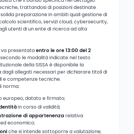
lità che il bando specifica nel dettaglio.
cniche, trattandosi di posizioni destinate
a solida preparazione in ambiti quali gestione di
 calcolo scientifico, servizi cloud, cybersecurity,
li utenti di un ente di ricerca ad alta
e va presentata
entro le ore 13:00 del 2
 secondo le modalità indicate nel testo
tituzionale della SISSA è disponibile la
 dagli allegati necessari per dichiarare titoli di
ali e competenze tecniche.
di norma:
 europeo, datato e firmato;
dentità
in corso di validità;
strazione di appartenenza
relativa
o ed economico;
ioni
che si intende sottoporre a valutazione;