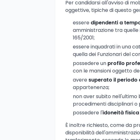
Per candidarsi all'avviso di mo
oggettive, tipiche di questo g
essere
dipendenti a temp
amministrazione tra quelle i
165/2001;
essere inquadrati in una ca
quella dei Funzionari del c
possedere un
profilo prof
con le mansioni oggetto del
avere
superato il periodo 
appartenenza;
non aver subito nell'ultimo b
procedimenti disciplinari o p
possedere l'
idoneità fisica
È inoltre richiesto, come da pras
disponibilità dell'amministraz