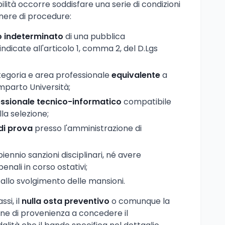
bilità occorre soddisfare una serie di condizioni
enere di procedure:
o indeterminato
di una pubblica
ndicate all'articolo 1, comma 2, del D.Lgs
tegoria e area professionale
equivalente
a
omparto Università;
essionale tecnico-informatico
compatibile
la selezione;
di prova
presso l'amministrazione di
iennio sanzioni disciplinari, né avere
enali in corso ostativi;
allo svolgimento delle mansioni.
si, il
nulla osta preventivo
o comunque la
ione di provenienza a concedere il