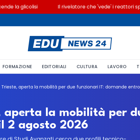
a glicolisi
Il rivelatore che 'vede' i reattori spen
FORMAZIONE
EDITORIALI
CULTURA
LAVORO
T
, aperta la mobilità per d
l 2 agosto 2026
re di Studi Avanzati cerca due profili tecnico-