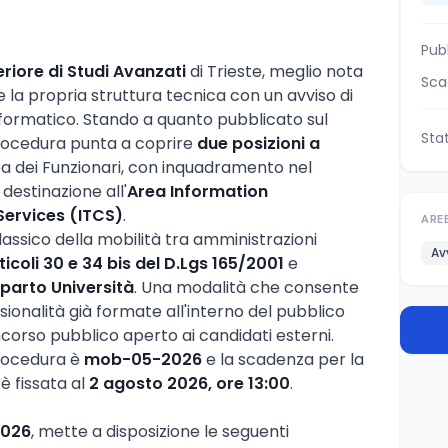
Pub
riore di Studi Avanzati
di Trieste, meglio nota
Sca
e la propria struttura tecnica con un avviso di
nformatico. Stando a quanto pubblicato sul
Sta
 procedura punta a coprire
due posizioni a
ea dei Funzionari, con inquadramento nel
destinazione all'
Area Information
ervices (ITCS)
.
ARE
lassico della mobilità tra amministrazioni
Av
ticoli 30 e 34 bis del D.Lgs 165/2001
e
parto Università
. Una modalità che consente
ssionalità già formate all'interno del pubblico
corso pubblico aperto ai candidati esterni.
procedura è
mob-05-2026
e la scadenza per la
 fissata al
2 agosto 2026, ore 13:00
.
2026
, mette a disposizione le seguenti