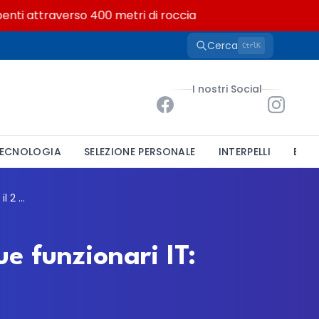
ti attraverso 400 metri di roccia
Cerca
K
Ctrl
I nostri Social
ECNOLOGIA
SELEZIONE PERSONALE
INTERPELLI
BAND
SISSA di Trieste, aperta la mobilità per due funzionari IT: domande entro il 2 agosto 2026
ue funzionari IT: