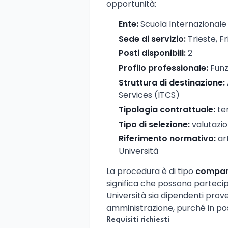
opportunità:
Ente:
Scuola Internazionale 
Sede di servizio:
Trieste, Fr
Posti disponibili:
2
Profilo professionale:
Funz
Struttura di destinazione:
Services (ITCS)
Tipologia contrattuale:
te
Tipo di selezione:
valutazion
Riferimento normativo:
art
Università
La procedura è di tipo
compart
significa che possono partecip
Università sia dipendenti prove
amministrazione, purché in poss
Requisiti richiesti