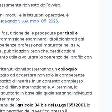
ssamente richiesto dall'avviso.
 i moduli e le istruzioni operative, è
le:
Bando SISSA mob-05-2026
.
e fasi, tipiche delle procedure per
titoli e
 commissione esaminerà i titoli dichiarati dai
sperienze professionali maturate nella PA,
IT, pubblicazioni tecniche, certificazioni
nto utile a valutare la coerenza del profilo con
 ritenuti idonei sosterranno un
colloquio
lizzato ad accertare non solo le competenze
acità di inserirsi in un contesto complesso
a di rilievo internazionale. Al termine, la
duatoria in base alla quale saranno individuati
sferimento.
ensi dell'
articolo 34 bis del D.Lgs 165/2001
, la
to negativo della verifica presso il