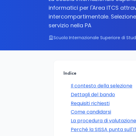
informatici per l'Area ITCS att
intercompartimentale. Selezione p
servizio nella PA
Scuola Internazionale Superiore di Stud
Indice
Il contesto della selezione
Dettagli del bando
Requisiti richiesti
Come candidarsi
La procedura di valutazion
Perché la SISSA punta sull'I