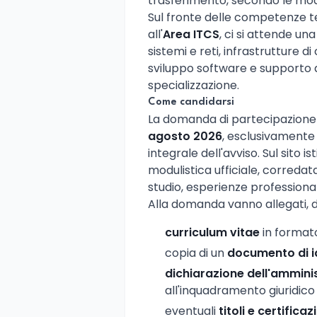
trasferimento, secondo le moda
Sul fronte delle competenze te
all'
Area ITCS
, ci si attende un
sistemi e reti, infrastrutture di
sviluppo software e supporto ag
specializzazione.
Come candidarsi
La domanda di partecipazion
agosto 2026
, esclusivamente
integrale dell'avviso. Sul sito is
modulistica ufficiale, corredata
studio, esperienze profession
Alla domanda vanno allegati, 
curriculum vitae
in formato
copia di un
documento di i
dichiarazione dell'ammini
all'inquadramento giuridic
eventuali
titoli e certificaz