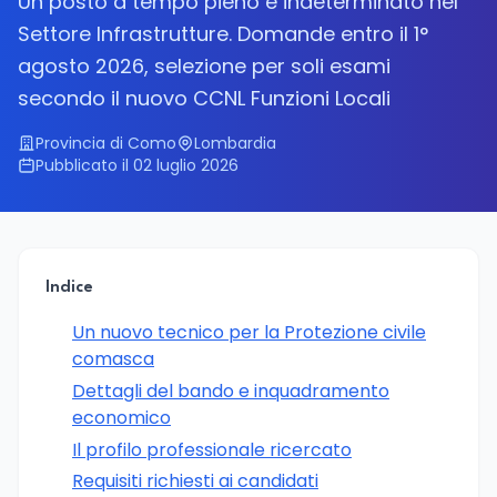
Un posto a tempo pieno e indeterminato nel
Settore Infrastrutture. Domande entro il 1°
agosto 2026, selezione per soli esami
secondo il nuovo CCNL Funzioni Locali
Provincia di Como
Lombardia
Pubblicato il 02 luglio 2026
Indice
Un nuovo tecnico per la Protezione civile
comasca
Dettagli del bando e inquadramento
economico
Il profilo professionale ricercato
Requisiti richiesti ai candidati