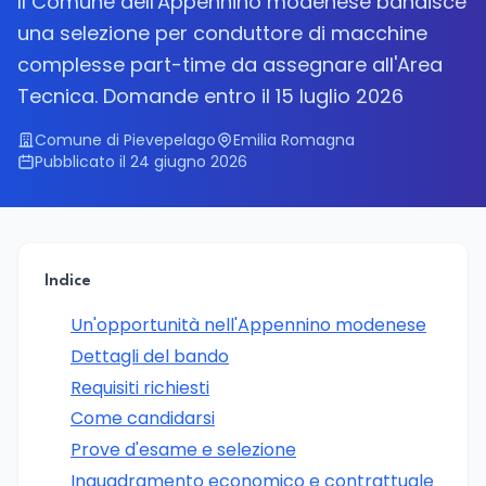
Il Comune dell'Appennino modenese bandisce
una selezione per conduttore di macchine
complesse part-time da assegnare all'Area
Tecnica. Domande entro il 15 luglio 2026
Comune di Pievepelago
Emilia Romagna
Pubblicato il 24 giugno 2026
Indice
Un'opportunità nell'Appennino modenese
Dettagli del bando
Requisiti richiesti
Come candidarsi
Prove d'esame e selezione
Inquadramento economico e contrattuale