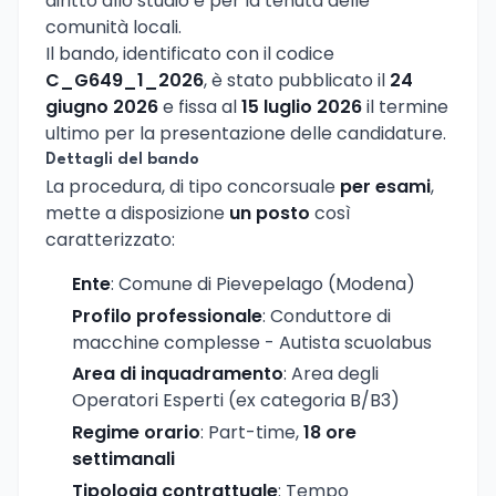
diritto allo studio e per la tenuta delle
comunità locali.
Il bando, identificato con il codice
C_G649_1_2026
, è stato pubblicato il
24
giugno 2026
e fissa al
15 luglio 2026
il termine
ultimo per la presentazione delle candidature.
Dettagli del bando
La procedura, di tipo concorsuale
per esami
,
mette a disposizione
un posto
così
caratterizzato:
Ente
: Comune di Pievepelago (Modena)
Profilo professionale
: Conduttore di
macchine complesse - Autista scuolabus
Area di inquadramento
: Area degli
Operatori Esperti (ex categoria B/B3)
Regime orario
: Part-time,
18 ore
settimanali
Tipologia contrattuale
: Tempo