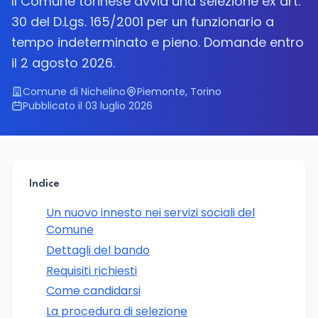
Il Comune torinese avvia una selezione ex art.
30 del D.Lgs. 165/2001 per un funzionario a
tempo indeterminato e pieno. Domande entro
il 2 agosto 2026.
Comune di Nichelino
Piemonte, Torino
Pubblicato il 03 luglio 2026
Indice
Un nuovo innesto nei servizi sociali del
Comune
Dettagli del bando
Requisiti richiesti
Come candidarsi
La procedura di selezione