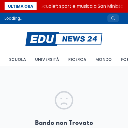
“Noi siamo le Scuole”: sport e musica a San Miniato, 
ULTIMA ORA
Loading...
SCUOLA
UNIVERSITÀ
RICERCA
MONDO
FO
Bando non Trovato