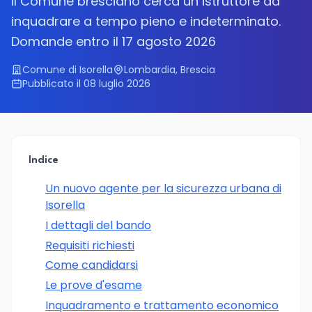
Il Comune bresciano cerca un istruttore da
inquadrare a tempo pieno e indeterminato.
Domande entro il 17 agosto 2026
Comune di Isorella
Lombardia, Brescia
Pubblicato il 08 luglio 2026
Indice
Un nuovo agente per la sicurezza urbana di
Isorella
I dettagli del bando
Requisiti richiesti
Come candidarsi
Le prove d'esame
Inquadramento e trattamento economico