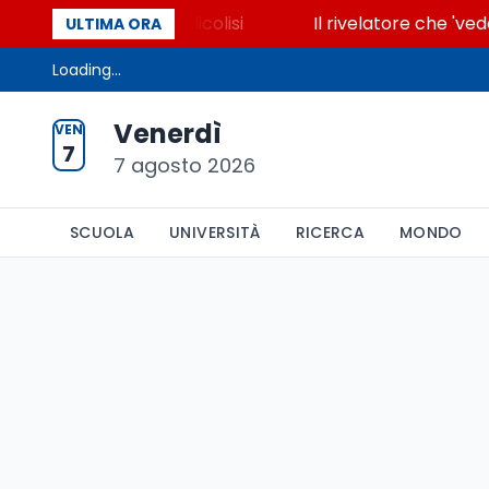
re che accende la glicolisi
Il rivelatore che 'vede'
ULTIMA ORA
Loading...
Venerdì
VEN
7
7 agosto 2026
SCUOLA
UNIVERSITÀ
RICERCA
MONDO