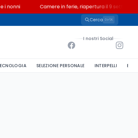
 nonni
Camere in ferie, riapertura il 9 settembre t
Cerca
K
Ctrl
I nostri Social
ECNOLOGIA
SELEZIONE PERSONALE
INTERPELLI
BAND