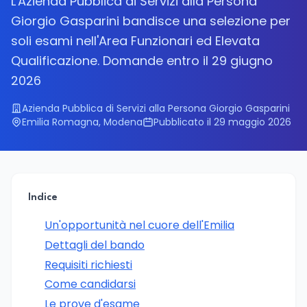
L'Azienda Pubblica di Servizi alla Persona
Giorgio Gasparini bandisce una selezione per
soli esami nell'Area Funzionari ed Elevata
Qualificazione. Domande entro il 29 giugno
2026
Azienda Pubblica di Servizi alla Persona Giorgio Gasparini
Emilia Romagna, Modena
Pubblicato il 29 maggio 2026
Indice
Un'opportunità nel cuore dell'Emilia
Dettagli del bando
Requisiti richiesti
Come candidarsi
Le prove d'esame