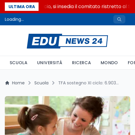
Riforma del calcio, si insedia il comitato ristretto al S
ULTIMA ORA
Loading...
SCUOLA
UNIVERSITÀ
RICERCA
MONDO
FO
Home
Scuola
TFA sostegno XI ciclo: 6.903 posti in Lombardia, Nord scoperto al 32%