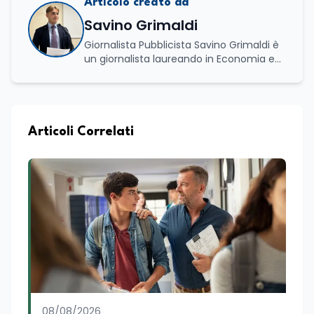
Articolo creato da
Savino Grimaldi
Giornalista Pubblicista Savino Grimaldi è
un giornalista laureando in Economia e
Commercio, con una solida esperienza
maturata nel settore della formazione.
Da anni lavora con competenza
nell’ambito della formazione
professionale, distinguendosi per una
Articoli Correlati
conoscenza approfondita delle politiche
attive del lavoro e delle dinamiche che
legano istruzione, occupazione e
sviluppo delle competenze. Alla
preparazione economica e professionale
affianca una grande passione per la
lettura e per il giornalismo, che ne
arricchiscono il profilo umano e
culturale. Spazia con disinvoltura tra
diverse tematiche, offrendo sempre il
proprio punto di vista con equilibrio,
sensibilità e spirito critico.
08/08/2026