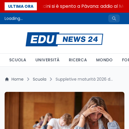
Francesco Guccini si è spento a Pàvana: addio al Mae
ULTIMA ORA
Loading...
SCUOLA
UNIVERSITÀ
RICERCA
MONDO
FO
Home
Scuola
Suppletive maturità 2026 dal 1° luglio: i tempi stretti per gli assenti