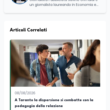
un giornalista laureando in Economia e
Commercio, con una solida esperienza
maturata nel settore della formazione.
Da anni lavora con competenza
nell’ambito della formazione
professionale, distinguendosi per una
Articoli Correlati
conoscenza approfondita delle politiche
attive del lavoro e delle dinamiche che
legano istruzione, occupazione e
sviluppo delle competenze. Alla
preparazione economica e professionale
affianca una grande passione per la
lettura e per il giornalismo, che ne
arricchiscono il profilo umano e
culturale. Spazia con disinvoltura tra
diverse tematiche, offrendo sempre il
proprio punto di vista con equilibrio,
sensibilità e spirito critico.
08/08/2026
A Taranto la dispersione si combatte con la
pedagogia della relazione