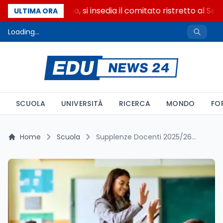
Riforma del calcio, si insedia il comitato ristretto al Sen
ULTIMA ORA
Loading...
SCUOLA
UNIVERSITÀ
RICERCA
MONDO
FO
Home
Scuola
Supplenze Docenti 2025/26: Riserva del 15% solo per chi ha svolto il Servizio Civile Universale secondo il chiarimento di Livorno