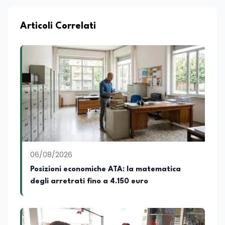
formazione e nella consulenza
strategica. Laureato in Scienze Politiche
e Internazionali, è CEO di Adventus
Articoli Correlati
Consulting Jdoo (Umag, Croazia dove
risiede stabilmente) e Presidente
Nazionale di ENBAS, ente bilaterale attivo
nella formazione professionale e nelle
politiche attive per il lavoro. In qualità di
Coordinatore Nazionale dei Progetti di
Ricerca presso ERSAF, guida iniziative che
coniugano intelligenza artificiale e
formazione, tra cui FindYourGoal.it,
piattaforma di orientamento scuola-
lavoro basata sul modello LifeComp,
Avatar4University.Org, sistema AI per la
06/08/2026
creazione di corsi universitari con avatar
docente, KeepYouCare.it, piattaforma di
Posizioni economiche ATA: la matematica
telemedicina, telesoccorso e
degli arretrati fino a 4.150 euro
telerefertazione. È inoltre Delegato della
Regione Calabria presso il Ministero degli
Esteri per la Cooperazione Internazionale
ed è membro del tavolo delle regioni,