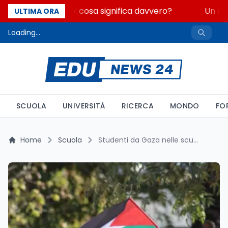
Fondo perduto: cosa significa davvero?
Un sec
ULTIMA ORA
Loading...
SCUOLA
UNIVERSITÀ
RICERCA
MONDO
FO
Home
Scuola
Studenti da Gaza nelle scuole: 3.260 euro a studente nel fondo MIM