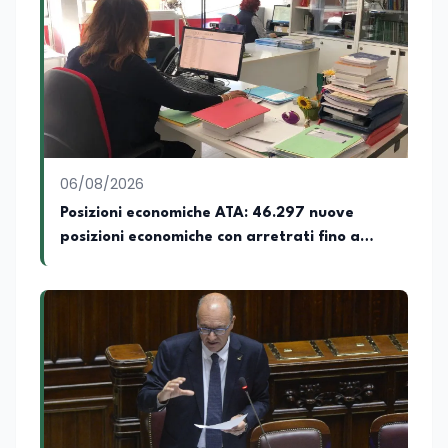
dove coordina un progetto per la
creazione di un Hub Formativo in Tunisia.
Docente a contratto di Diritto
dell'Economia e Diritto Internazionale
presso la SSML di Lamezia Terme e
presso l'Università Telematica eCampus,
è autore di pubblicazioni in ambito
pedagogico sulle competenze
caratteriali e il framework LifeComp. Ha
tenuto interventi al Senato della
06/08/2026
Repubblica, alla Camera dei Deputati, in
Posizioni economiche ATA: 46.297 nuove
Regione Lombardia e a Buenos Aires su
posizioni economiche con arretrati fino a
temi che spaziano dalla pedagogia
speciale, alla telemedicina ed alla
4.150 euro
cooperazione internazionale. Innovation
Manager certificato MISE, unisce visione
strategica e competenza tecnologica
con una vocazione per il dialogo
istituzionale e la ricerca applicata.