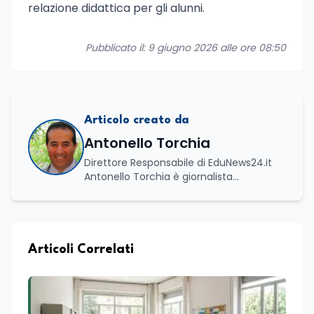
relazione didattica per gli alunni.
Pubblicato il: 9 giugno 2026 alle ore 08:50
Articolo creato da
Antonello Torchia
Direttore Responsabile di EduNews24.it
Antonello Torchia è giornalista
professionista, politologo e geografo,
con un percorso formativo e
professionale di ampio respiro che
integra competenze in ambito
economico, geopolitico, comunicativo e
Articoli Correlati
territoriale. Vanta una solida formazione
accademica multidisciplinare: ha
conseguito la Laurea in Economia e
Commercio (quadriennale, Vecchio