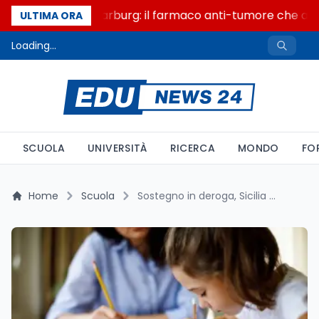
Un secolo di Warburg: il farmaco anti-tumore che accen
ULTIMA ORA
Loading...
SCUOLA
UNIVERSITÀ
RICERCA
MONDO
FO
Home
Scuola
Sostegno in deroga, Sicilia +794% in dieci anni e continuità ferma