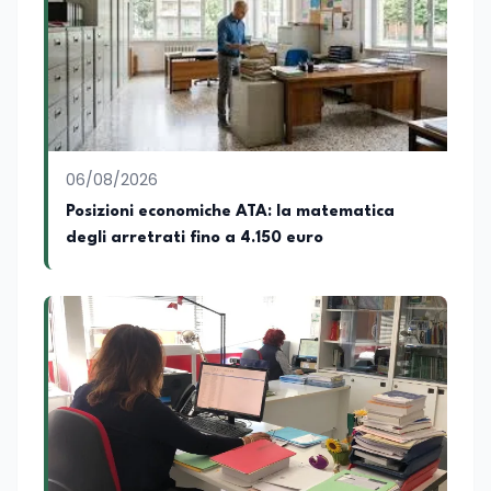
Ordinamento), la Laurea Magistrale in
Relazioni Internazionali (LM-52) con la
votazione di 110/110 e lode, e la Laurea
Magistrale in Scienze Geografiche (LM-
80). Un trittico di competenze che gli
consente di leggere i fenomeni
contemporanei con una prospettiva che
abbraccia le dinamiche economiche, le
06/08/2026
relazioni tra Stati e le dimensioni spaziali
e territoriali della società. Nel corso della
Posizioni economiche ATA: la matematica
sua carriera ha maturato una
degli arretrati fino a 4.150 euro
significativa esperienza nella
comunicazione istituzionale e politica,
collaborando con emittenti televisive e
testate della carta stampata. Questa
esperienza sul campo gli ha conferito
una padronanza trasversale dei linguaggi
mediatici, dalla televisione al digitale.
Attualmente ricopre il ruolo di Direttore
Responsabile di EduNews24.it, testata
giornalistica online dedicata al mondo
dell'istruzione, della formazione e delle
politiche educative italiane ed europee,