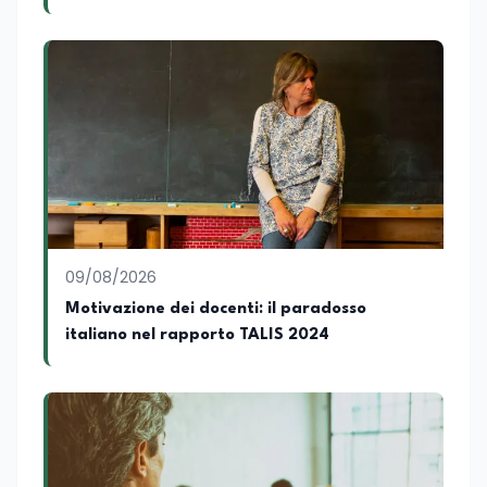
pugliesi, e ho scritto i volumi Il sindaco di
Tutti, edito da Il Castello editore e Dal
Rosso al Nero. Ho partecipato al volume
collettivo edito dalla Fondazione
Tatarella e da Giubilei Regnani editore sui
trent’anni dalla fondazione di Alleanza
nazionale. Per tre legislature sono stato
collaboratore parlamentare
occupandomi di legge di bilancio e di
politiche agroalimentari con particolare
riferimento all’export del Made in Italy e
al contrasto dell’Italian sounding,
collaborando con le Camera di
09/08/2026
commercio italiane all’estero.
Motivazione dei docenti: il paradosso
Appassionato di storia, di sociologia e di
italiano nel rapporto TALIS 2024
costume, spesso racconto all’interno
delle collaborazioni giornalistiche i
cambiamenti della società italiana e
internazionale attraverso gli usi, le
abitudini e i protagonisti che hanno
accompagnato negli anni lo sviluppo e la
crescita sociale e culturale. Pugliese di