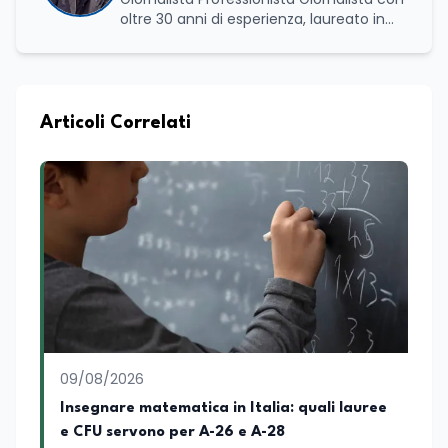
oltre 30 anni di esperienza, laureato in
scienze politiche e relazioni internazionali
all’Università La Sapienza di Roma,
collaboro a contratto con L’Edicola e Il
Mattino di Puglia e Basilicata dove mi
occupo di politica e di economia. Per
Articoli Correlati
Edunews24 curo l’informazione politica
relativa ai temi dell’Istruzione. In
particolare, scrivendo delle attività
istituzionali con un focus sia sulle
iniziative e sui programmi dei Ministeri
dell’Istruzione e del Merito, dell’Università
e della Ricerca e della Cultura che su
quelle delle commissioni parlamentari
della Camera dei deputati e del Senato
della Repubblica. Inoltre, sono
amministratore unico di Italialab srl con
cui curo uffici stampa pubblici e privati e
09/08/2026
sviluppo programmi di valorizzazione
culturale e di promozione territoriale. In
Insegnare matematica in Italia: quali lauree
passato ho collaborato con testate
e CFU servono per A-26 e A-28
nazionali e regionali, in particolare