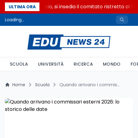
Riforma del calcio, si insedia il comitato ristretto al S
ULTIMA ORA
Loading...
SCUOLA
UNIVERSITÀ
RICERCA
MONDO
FO
Home
Scuola
Quando arrivano i commissari esterni 2026: lo storico delle date