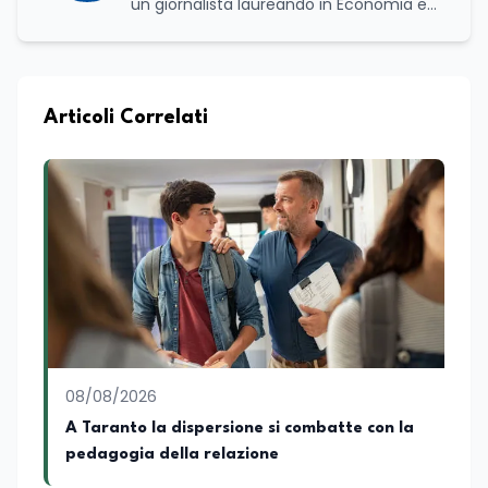
un giornalista laureando in Economia e
Commercio, con una solida esperienza
maturata nel settore della formazione.
Da anni lavora con competenza
nell’ambito della formazione
professionale, distinguendosi per una
Articoli Correlati
conoscenza approfondita delle politiche
attive del lavoro e delle dinamiche che
legano istruzione, occupazione e
sviluppo delle competenze. Alla
preparazione economica e professionale
affianca una grande passione per la
lettura e per il giornalismo, che ne
arricchiscono il profilo umano e
culturale. Spazia con disinvoltura tra
diverse tematiche, offrendo sempre il
proprio punto di vista con equilibrio,
sensibilità e spirito critico.
08/08/2026
A Taranto la dispersione si combatte con la
pedagogia della relazione