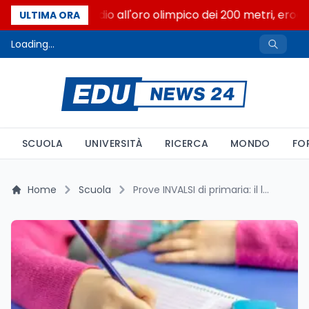
Livio Berruti, addio all'oro olimpico dei 200 metri, eroe 
ULTIMA ORA
Loading...
SCUOLA
UNIVERSITÀ
RICERCA
MONDO
FO
Home
Scuola
Prove INVALSI di primaria: il lavoro dei docenti fuori da ogni contratto