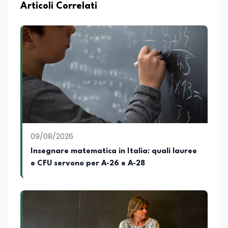
professionale, distinguendosi per una
Articoli Correlati
conoscenza approfondita delle politiche
attive del lavoro e delle dinamiche che
legano istruzione, occupazione e
sviluppo delle competenze. Alla
preparazione economica e professionale
affianca una grande passione per la
lettura e per il giornalismo, che ne
arricchiscono il profilo umano e
culturale. Spazia con disinvoltura tra
diverse tematiche, offrendo sempre il
proprio punto di vista con equilibrio,
sensibilità e spirito critico.
09/08/2026
Insegnare matematica in Italia: quali lauree
e CFU servono per A-26 e A-28