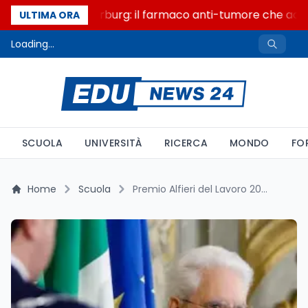
Un secolo di Warburg: il farmaco anti-tumore che accend
ULTIMA ORA
Loading...
SCUOLA
UNIVERSITÀ
RICERCA
MONDO
FO
Home
Scuola
Premio Alfieri del Lavoro 2025: Mattarella Celebra i 25 Neodiplomati d’Eccellenza al Quirinale